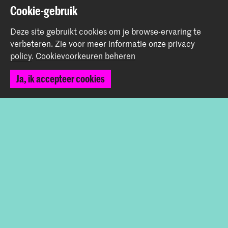
Contact
Cookie-gebruik
Deze site gebruikt cookies om je browse-ervaring te
Spuiplein 150
verbeteren.
Zie voor meer informatie onze
privacy
2511 DG Den Haag
policy
.
Cookievoorkeuren beheren
+31 70 315 15 15
info@koncon.nl
Ja, ik accepteer cookies
Volg ons
Blijf op de hoogte
Instagram
YouTube
Facebook
Het Koninklijk Conservatorium en de Koninklijke
Academie van Beeldende Kunsten vormen samen
Hogeschool der Kunsten Den Haag.