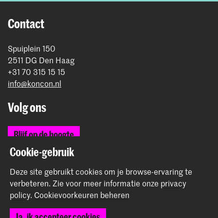
Contact
Spuiplein 150
2511 DG Den Haag
+31 70 315 15 15
info@koncon.nl
Volg ons
Blijf op de hoogte
Cookie-gebruik
Instagram
YouTube
Facebook
Deze site gebruikt cookies om je browse-ervaring te
verbeteren.
Zie voor meer informatie onze
privacy
policy
.
Cookievoorkeuren beheren
Het Koninklijk Conservatorium en de Koninklijke
Ja, ik accepteer cookies