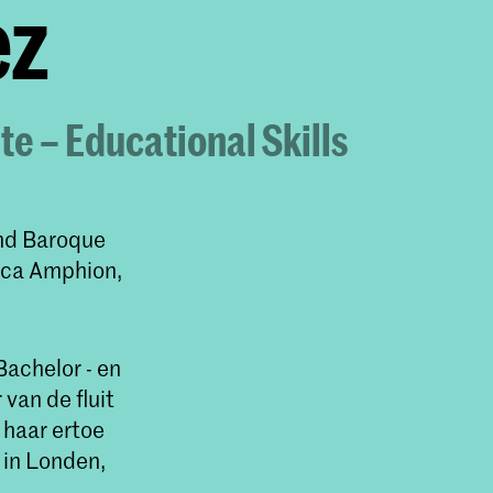
ez
te – Educational Skills
and Baroque
ica Amphion,
Bachelor - en
van de fluit
 haar ertoe
 in Londen,