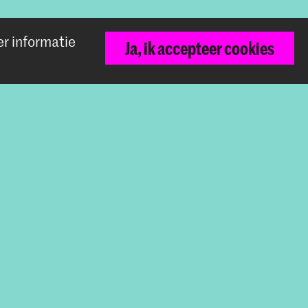
Den Haag en
er informatie
Ja, ik accepteer cookies
ng,
 de
nt traverso
sten in