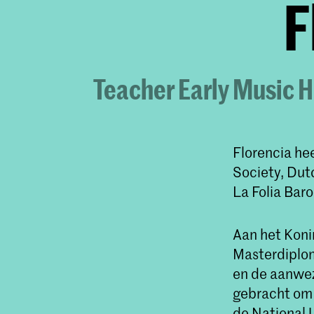
F
Teacher Early Music Hi
Florencia he
Society, Dut
La Folia Bar
Aan het Koni
Masterdiploma
en de aanwezi
gebracht om 
de National U