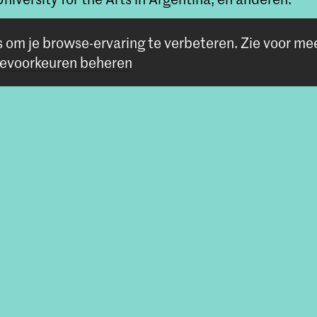
17 in dienst van het Koninklijk Conservatorium in 
s om je browse-ervaring te verbeteren.
Zie voor me
en cursussen, klinieken, en workshops over uitvoeri
evoorkeuren beheren
en didactiek van oude fluiten in het onderwijs, en
ntwikkeling van de traverso en fluit. Ook is ze doce
 de fluitklas van de Fontys Hogeschool voor de Kun
n bij de studies
de Muziek Traverso