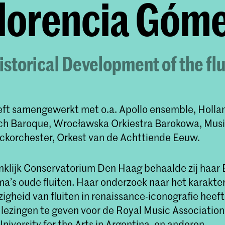
lorencia Góm
storical Development of the flu
eft samengewerkt met o.a. Apollo ensemble, Holl
ch Baroque, Wrocławska Orkiestra Barokowa, Mus
ockorchester, Orkest van de Achttiende Eeuw.
nklijk Conservatorium Den Haag behaalde zij haar 
’s oude fluiten. Haar onderzoek naar het karakter 
gheid van fluiten in renaissance-iconografie heeft
lezingen te geven voor de Royal Music Association
niversity for the Arts in Argentina, en anderen.