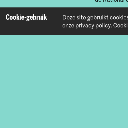
Cookie-gebruik
Ze trad in 20
Deze site gebruikt cookie
geeft sindsdi
onze
privacy policy
.
Cooki
methodologie 
historische o
geweest voor
Tilburg.
Betrokke
Bachelor Ou