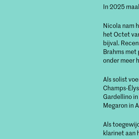
In 2025 maak
Nicola nam h
het Octet va
bijval. Recen
Brahms met p
onder meer h
Als solist vo
Champs-Élysé
Gardellino in
Megaron in A
Als toegewij
klarinet aan