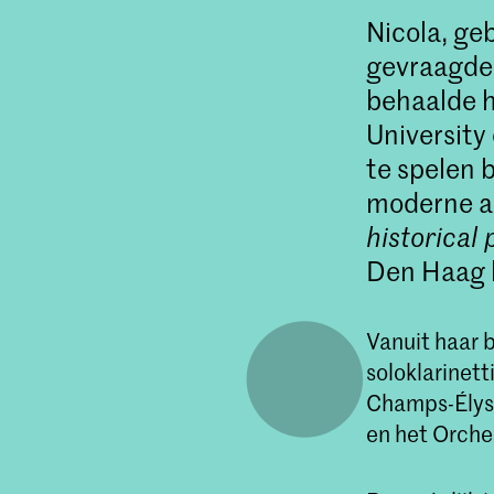
Nicola, geb
gevraagde 
behaalde h
University
te spelen 
moderne al
historical
Den Haag b
Vanuit haar b
soloklarinett
Champs-Élysé
en het Orche