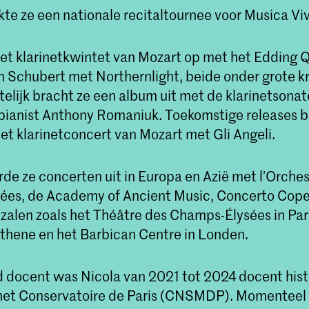
te ze een nationale recitaltournee voor Musica Viv
et klarinetkwintet van Mozart op met het Edding 
n Schubert met Northernlight, beide onder grote kr
telijk bracht ze een album uit met de klarinetsona
ianist Anthony Romaniuk. Toekomstige releases 
et klarinetconcert van Mozart met Gli Angeli.
erde ze concerten uit in Europa en Azië met l’Orche
es, de Academy of Ancient Music, Concerto Cope
 zalen zoals het Théâtre des Champs-Élysées in Pari
thene en het Barbican Centre in Londen.
d docent was Nicola van 2021 tot 2024 docent hist
 het Conservatoire de Paris (CNSMDP). Momenteel i