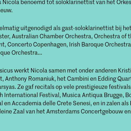
s Nicola benoemd tot soloklarinettist van het Orke
Eeuw.
lmatig uitgenodigd als gast-soloklarinettist bij he
ter, Australian Chamber Orchestra, Orchestra of t
t, Concerto Copenhagen, Irish Baroque Orchestra
oque Orchestra...
icus werkt Nicola samen met onder anderen Krist
, Anthony Romaniuk, het Cambini en Edding Quar
yas. Ze gaf recitals op vele prestigieuze festival
h International Festival, Musica Antiqua Brugge, B
al en Accademia delle Crete Senesi, en in zalen al
Kleine Zaal van het Amsterdams Concertgebouw e