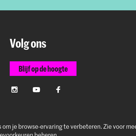
Volg ons
Blijf op de hoogte
Instagram
YouTube
Facebook
s om je browse-ervaring te verbeteren.
Zie voor me
voorkeuren
evoorkeuren beheren