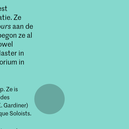
est
tie. Ze
ours
aan de
begon ze al
zowel
aster in
orium in
p. Ze is
 des
. Gardiner)
ue Soloists.