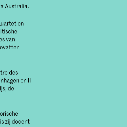
a Australia.
Quartet en
itische
tes van
bevatten
stre des
nhagen en Il
js, de
orische
s zij docent