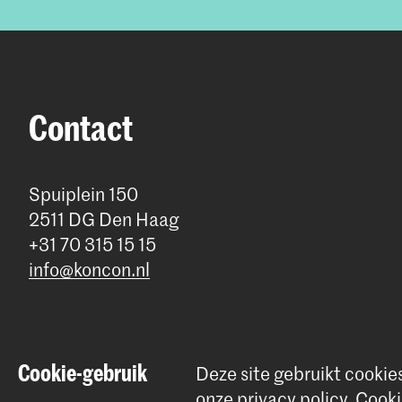
Contact
Spuiplein 150
2511 DG Den Haag
+31 70 315 15 15
info@koncon.nl
Cookie-gebruik
Deze site gebruikt cookie
© 2025 - 2026 Koninklijk Conservatorium |
privacy beleid
|
Cookie
onze
privacy policy
.
Cooki