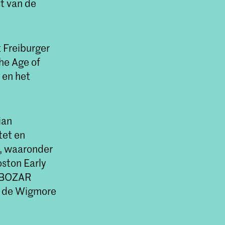
st van de
t Freiburger
he Age of
 en het
ian
tet en
s, waaronder
oston Early
s BOZAR
n de Wigmore