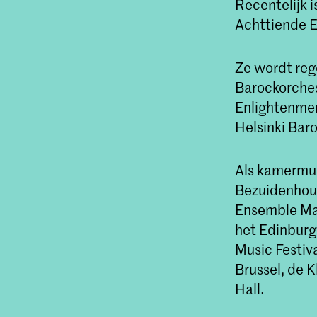
Recentelijk i
Achttiende 
Ze wordt rege
Barockorches
Enlightenmen
Helsinki Bar
Als kamermus
Bezuidenhout
Ensemble Mars
het Edinburg
Music Festiv
Brussel, de 
Hall.