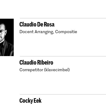
Master Oude Muziek 
Master Basso Continu
Master Historische T
Claudio De Rosa
Master Oude Muziek 
Docent Arranging, Compositie
Master Oude Muziek L
Master Oude Muziek V
Bachelor Oude Muzie
Claudio Ribeiro
Bachelor Oude Muzie
Correpetitor (klavecimbel)
Master Oude Muziek 
Bachelor Oude Muziek
Bachelor Oude Muziek
Cocky Eek
Bachelor Oude Muzie