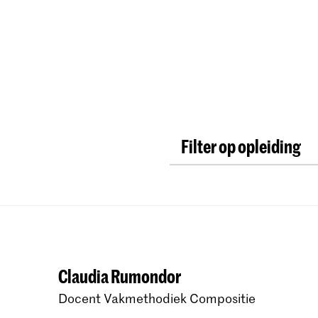
Opleidingen
Agenda
Nieuws
Filter op opleiding
New Audiences and In
Master Oude Muziek B
Master Oude Muziek 
Bachelor Oude Muziek
Claudia Rumondor
Master Oude Muziek H
Docent Vakmethodiek Compositie
Bachelor Oude Muzie