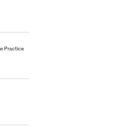
k Natuurhoorn
Viool & Altviool
Viola da Gamba
 Cello
Cello
e Practice
k Violone
Violone
k Traverso
Traverso
k Hobo
 Hobo
k Fagot