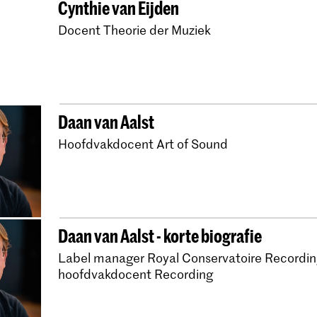
Cynthie van Eijden
Master Oude Muziek 
Docent Theorie der Muziek
Master Oude Muziek 
Master Oude Muziek
Bachelor Oude Muzie
Bachelor Oude Muzie
Daan van Aalst
Master Compositie
Hoofdvakdocent Art of Sound
Master HaFaBra-direc
Bachelor Docent Muz
Bachelor Docent Muzie
Daan van Aalst - korte biografie
Docent Muziek - Zij-i
Label manager Royal Conservatoire Recordin
The Musician Educat
hoofdvakdocent Recording
Master Muziekeducat