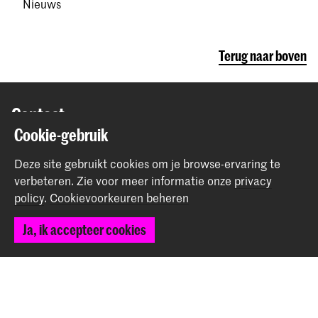
Nieuws
Terug naar boven
Contact
Cookie-gebruik
Spuiplein 150
Deze site gebruikt cookies om je browse-ervaring te
2511 DG Den Haag
verbeteren.
Zie voor meer informatie onze
privacy
+31 70 315 15 15
policy
.
Cookievoorkeuren beheren
info@koncon.nl
Ja, ik accepteer cookies
Volg ons
Blijf op de hoogte
Instagram
YouTube
Facebook