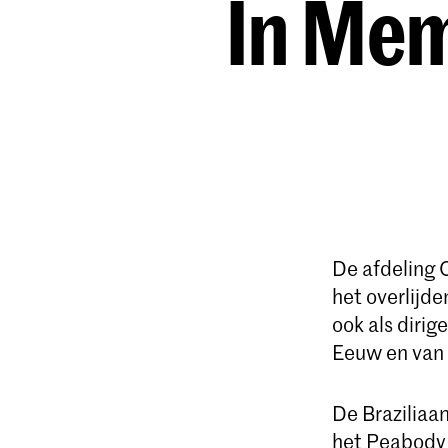
In Mem
De afdeling 
het overlijden
ook als dirig
Eeuw en van 
De Braziliaa
het Peabody I