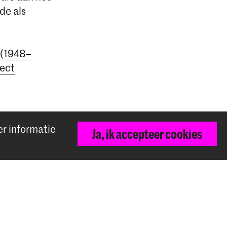
de als
i (1948–
rect
er informatie
Ja, ik accepteer cookies
Terug naar boven