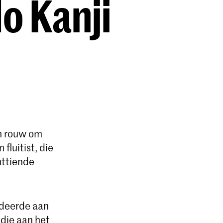
o Kanji
in rouw om
 fluitist, die
httiende
udeerde aan
udie aan het