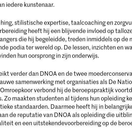
an iedere kunstenaar.
hing, stilistische expertise, taalcoaching en zorgvu
bereiding heeft hij een blijvende invloed op talloze
zangers die hij begeleidde, treden inmiddels op de
de podia ter wereld op. De lessen, inzichten en wa
inden hun oorsprong in zijn onderwijs.
 reikt verder dan DNOA en de twee moederconserva
 nauwe samenwerking met organisaties als De Nati
 Omroepkoor verbond hij de beroepspraktijk voort
s. Zo maakten studenten al tijdens hun opleiding k
stieke standaarden. Daarmee heeft hij in belangrij
an de reputatie van DNOA als opleiding die uitblin
liteit en een uitstekendevoorbereiding op de beroe