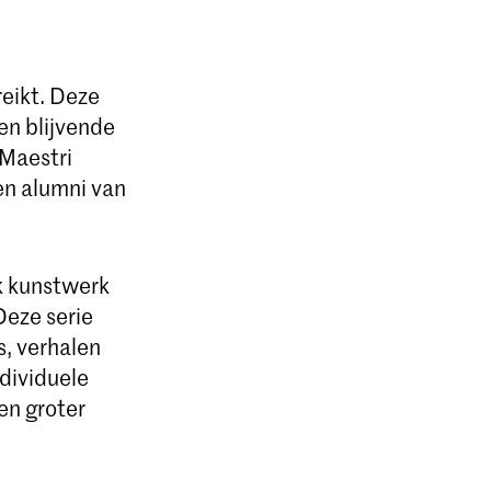
eikt. Deze
en blijvende
 Maestri
en alumni van
k kunstwerk
eze serie
s, verhalen
dividuele
en groter