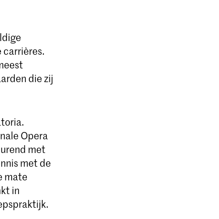
ldige
 carrières.
 meest
arden die zij
toria.
onale Opera
durend met
ennis met de
ke mate
kt in
pspraktijk.