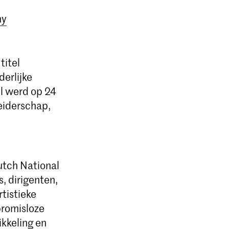
my
titel
derlijke
l werd op 24
leiderschap,
utch National
, dirigenten,
tistieke
promisloze
kkeling en