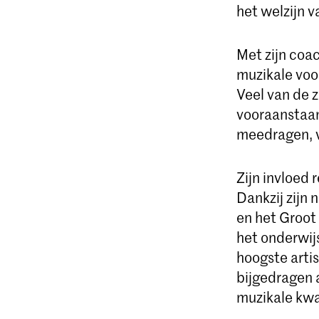
het welzijn v
Met zijn coac
muzikale voor
Veel van de 
vooraanstaan
meedragen, v
Zijn invloed
Dankzij zijn
en het Groot
het onderwij
hoogste arti
bijgedragen a
muzikale kwa