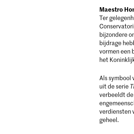
Maestro Ho
Ter gelegenh
Conservator
bijzondere on
bijdrage heb
vormen een b
het Koninkli
Als symbool 
uit de serie
T
verbeeldt de
engemeenscha
verdiensten 
geheel.