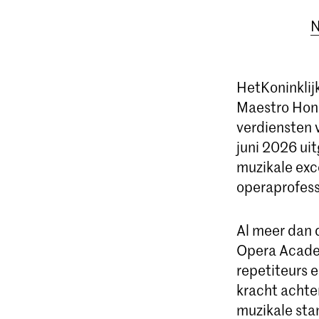
N
Het
Koninklij
Maestro Hono
verdiensten 
juni 2026 uit
muzikale exce
operaprofess
Al meer dan 
Opera Academy
repetiteurs 
kracht achte
muzikale sta