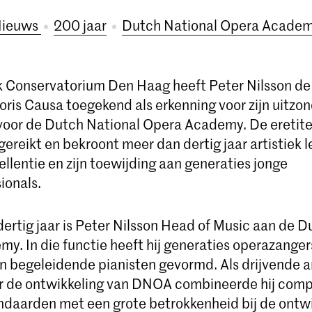
ieuws
200 jaar
Dutch National Opera Acade
k Conservatorium Den Haag heeft Peter Nilsson de 
ris Causa toegekend als erkenning voor zijn uitzon
voor de Dutch National Opera Academy. De eretite
gereikt en bekroont meer dan dertig jaar artistiek 
llentie en zijn toewijding aan generaties jonge
ionals.
dertig jaar is Peter Nilsson Head of Music aan de D
. In die functie heeft hij generaties operazangers
en begeleidende pianisten gevormd. Als drijvende ar
r de ontwikkeling van DNOA combineerde hij com
ndaarden met een grote betrokkenheid bij de ontwi