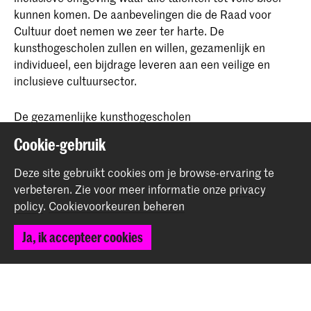
kunnen komen. De aanbevelingen die de Raad voor
Cultuur doet nemen we zeer ter harte. De
kunsthogescholen zullen en willen, gezamenlijk en
individueel, een bijdrage leveren aan een veilige en
inclusieve cultuursector.
De gezamenlijke kunsthogescholen
Cookie-gebruik
Deel dit item
Deze site gebruikt cookies om je browse-ervaring te
verbeteren.
Zie voor meer informatie onze
privacy
policy
.
Cookievoorkeuren beheren
Terug naar boven
Ja, ik accepteer cookies
Contact
Spuiplein 150