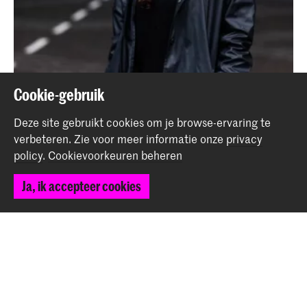
Cookie-gebruik
Farzaneh Nouri:”The knowledge transfer among
Deze site gebruikt cookies om je browse-ervaring te
students, teachers and staff is extraordinary”
verbeteren.
Zie voor meer informatie onze
privacy
Nieuws
policy
.
Cookievoorkeuren beheren
Ja, ik accepteer cookies
Terug naar boven
Contact
Spuiplein 150