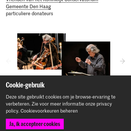
Gemeente Den Haag
particuliere donateurs
Cookie-gebruik
Deze site gebruikt cookies om je browse-ervaring te
verbeteren.
Zie voor meer informatie onze
privacy
Deel dit item
policy
.
Cookievoorkeuren beheren
Ja, ik accepteer cookies
Terug naar boven