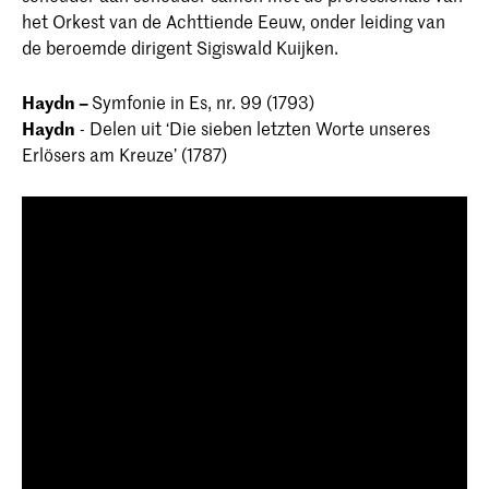
het Orkest van de Achttiende Eeuw, onder leiding van
de beroemde dirigent Sigiswald Kuijken.
Haydn –
Symfonie in Es, nr. 99 (1793)
Haydn
- Delen uit ‘Die sieben letzten Worte unseres
Erlösers am Kreuze’ (1787)