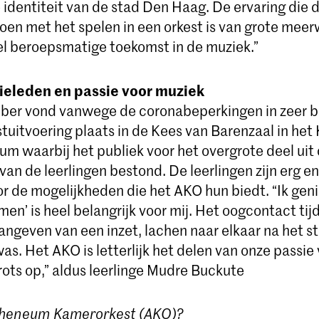
 identiteit van de stad Den Haag. De ervaring die 
oen met het spelen in een orkest is van grote mee
l beroepsmatige toekomst in de muziek.”
lieleden en passie voor muziek
er vond vanwege de coronabeperkingen in zeer be
uitvoering plaats in de Kees van Barenzaal in het 
m waarbij het publiek voor het overgrote deel uit 
van de leerlingen bestond. De leerlingen zijn erg e
r de mogelijkheden die het AKO hun biedt. “Ik geni
n’ is heel belangrijk voor mij. Het oogcontact tij
aangeven van een inzet, lachen naar elkaar na het 
as. Het AKO is letterlijk het delen van onze passie
trots op,” aldus leerlinge Mudre Buckute
Atheneum Kamerorkest (AKO)?