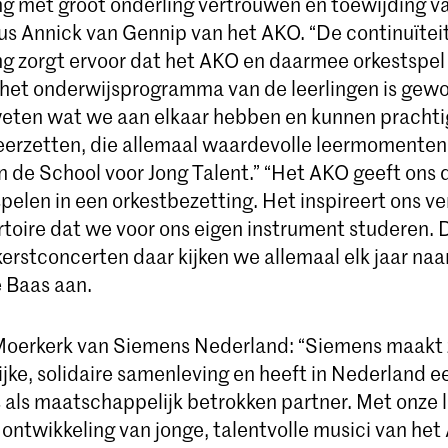
 met groot onderling vertrouwen en toewijding v
dus Annick van Gennip van het AKO. “De continuïtei
 zorgt ervoor dat het AKO en daarmee orkestspel
 het onderwijsprogramma van de leerlingen is gew
weten wat we aan elkaar hebben en kunnen prachti
eerzetten, die allemaal waardevolle leermomenten 
n de School voor Jong Talent.” “Het AKO geeft ons 
elen in een orkestbezetting. Het inspireert ons ver
rtoire dat we voor ons eigen instrument studeren. 
kerstconcerten daar kijken we allemaal elk jaar naar 
e Baas aan.
oerkerk van Siemens Nederland: “Siemens maakt z
ijke, solidaire samenleving en heeft in Nederland e
 als maatschappelijk betrokken partner. Met onze 
 ontwikkeling van jonge, talentvolle musici van he