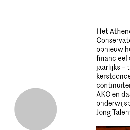
Het Athene
Conservat
opnieuw hu
financieel
jaarlijks –
kerstconce
continuïte
AKO en daa
onderwijsp
Jong Talen