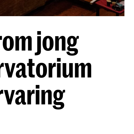
rom jong
ervatorium
rvaring