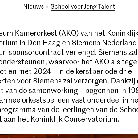
Nieuws
School voor Jong Talent
um Kamerorkest (AKO) van het Koninklij
orium in Den Haag en Siemens Nederland
n sponsorcontract verlengd. Siemens zal
 ondersteunen, waarvoor het AKO als tege
 tot en met 2024 – in de kerstperiode drie
rten voor Siemens zal verzorgen. Dankzij
it van de samenwerking – begonnen in 198
rmee orkestspel een vast onderdeel in he
rogramma van de leerlingen van de Schoo
t aan het Koninklijk Conservatorium.