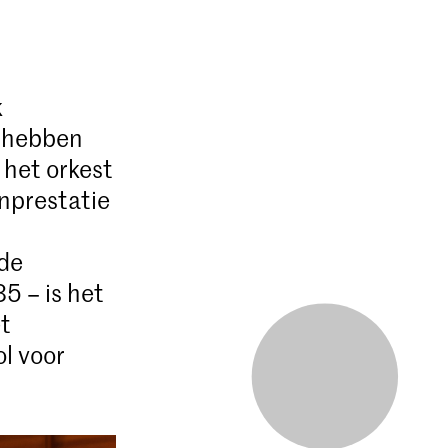
k
 hebben
 het orkest
nprestatie
 de
5 – is het
t
l voor