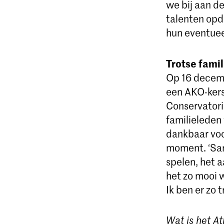
we bij aan de
talenten opd
hun eventuee
Trotse fami
Op 16 decemb
een AKO-kerst
Conservatoriu
familieleden 
dankbaar voo
moment. ‘Same
spelen, het 
het zo mooi w
Ik ben er zo 
Wat is het 