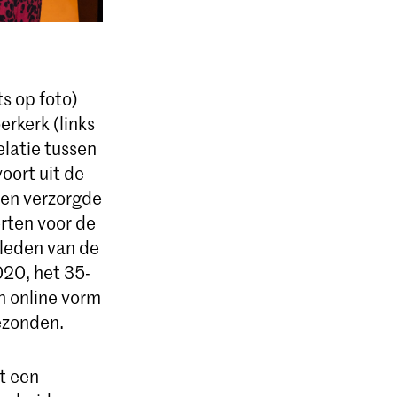
s op foto)
rkerk (links
latie tussen
oort uit de
een verzorgde
rten voor de
leden van de
020, het 35-
n online vorm
gezonden.
t een