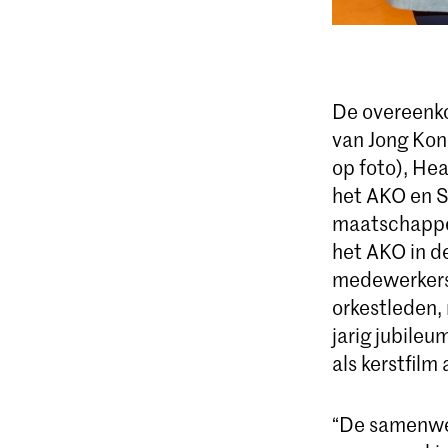
De overeenko
van Jong Kon
op foto), He
het AKO en S
maatschappel
het AKO in d
medewerkers 
orkestleden, 
jarig jubile
als kerstfilm
“De samenwer