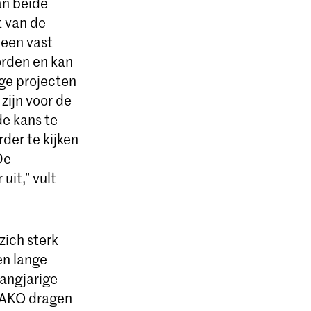
an beide
t van de
 een vast
orden en kan
ge projecten
zijn voor de
de kans te
der te kijken
De
uit,” vult
ich sterk
en lange
langjarige
t AKO dragen