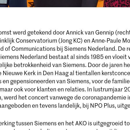
mst werd getekend door Annick van Gennip (recht
inklijk Conservatorium (Jong KC) en Anne-Paule Moe
ad of Communications bij Siemens Nederland. De re
iemens Nederland bestaat al sinds 1985 en vloeit v
ijke betrokkenheid van Siemens. Door de jaren h
e Nieuwe Kerk in Den Haag al tientallen kerstconce
en gepensioneerden van Siemens, voor de familie
maar ook voor klanten en relaties. In lustrumjaar 2
um, werd het concert vanwege de coronapandemie i
 aangeboden en tevens landelijk, bij NPO Plus, uit
king tussen Siemens en het AKO is uitgegroeid to