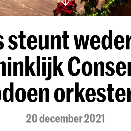
 steunt wede
ninklijk Cons
doen orkeste
20 december 2021