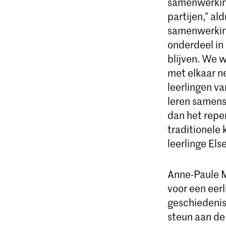
samenwerking
partijen,” al
samenwerking
onderdeel in
blijven. We 
met elkaar n
leerlingen va
leren samensp
dan het repe
traditionele 
leerlinge Els
Anne-Paule M
voor een eerl
geschiedenis
steun aan de