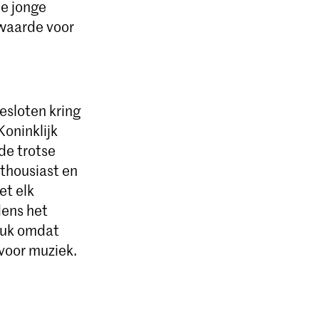
de jonge
rwaarde voor
sloten kring
Koninklijk
de trotse
nthousiast en
et elk
dens het
stuk omdat
 voor muziek.