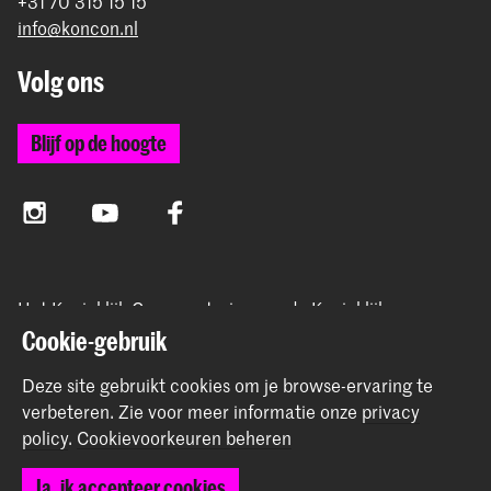
+31 70 315 15 15
info@koncon.nl
Volg ons
Blijf op de hoogte
Instagram
YouTube
Facebook
Het Koninklijk Conservatorium en de Koninklijke
Academie van Beeldende Kunsten vormen samen
Cookie-gebruik
Hogeschool der Kunsten Den Haag.
Deze site gebruikt cookies om je browse-ervaring te
verbeteren.
Zie voor meer informatie onze
privacy
policy
.
Cookievoorkeuren beheren
© 2025 - 2026 Koninklijk Conservatorium |
privacy beleid
|
Ja, ik accepteer cookies