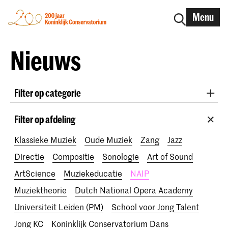
Menu
Nieuws
Filter op categorie
International
Alumni
Early Music
Dans
Filter op afdeling
Lunchconcerten
Onderzoek
Klassieke Muziek
Oude Muziek
Zang
Jazz
School voor Jong Talent
RCR label
Apply-now
Directie
Compositie
Sonologie
Art of Sound
Awards
Interview
IN.TUNE
200 jaar
ArtScience
Muziekeducatie
NAIP
Muziektheorie
Dutch National Opera Academy
Universiteit Leiden (PM)
School voor Jong Talent
Jong KC
Koninklijk Conservatorium Dans