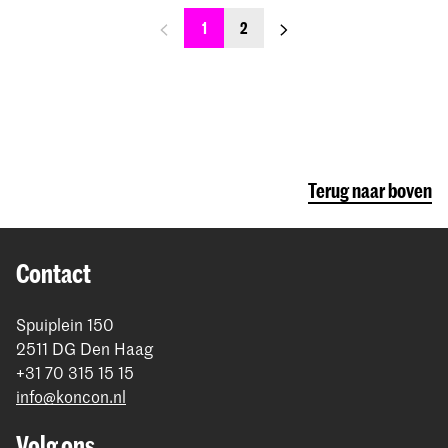
previous_page
next_page
1
2
Terug naar boven
Contact
Spuiplein 150
2511 DG Den Haag
+31 70 315 15 15
info@koncon.nl
Volg ons