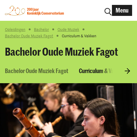
Menu
Opleidingen
Bachelor
Oude Muziek
Bachelor Oude Muziek Fagot
Curriculum & Vakken
Bachelor Oude Muziek Fagot
Bachelor Oude Muziek Fagot
Curriculum & Vakken