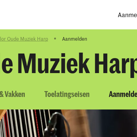
Opleidingen
Agenda
Nieuws
Aanmel
lor Oude Muziek Harp
Aanmelden
e Muziek Har
 & Vakken
Toelatingseisen
Aanmeld