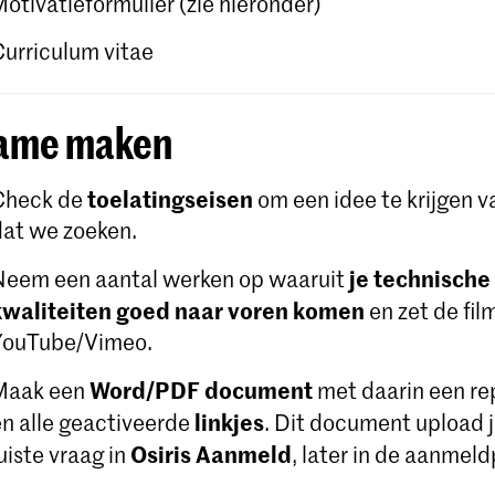
Motivatieformulier (zie hieronder)
Curriculum vitae
ame maken
toelatingseisen
Check de
om een ​​idee te krijgen 
dat we zoeken.
je technische
Neem een aantal werken op waaruit
kwaliteiten goed naar voren komen
en zet de fil
YouTube/Vimeo.
Word/PDF document
Maak een
met daarin een rep
linkjes
en alle geactiveerde
. Dit document upload j
Osiris Aanmeld
uiste vraag in
, later in de aanmel