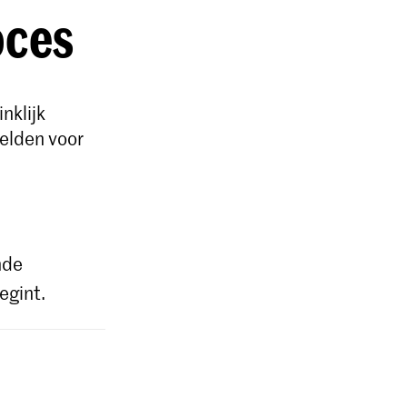
oces
nklijk
elden voor
nde
egint.