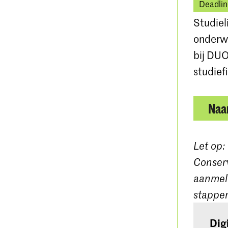
Deadlin
Studiel
onderwi
bij DUO
studief
Naar
Let op:
Conserv
aanmeld
stappen
Dig