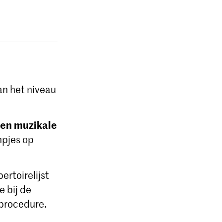
van het niveau
 en muzikale
mpjes op
ertoirelijst
e bij de
dprocedure.