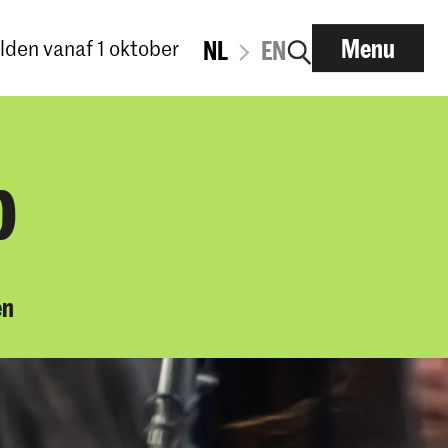
Menu
den vanaf 1 oktober
NL
EN
p
en