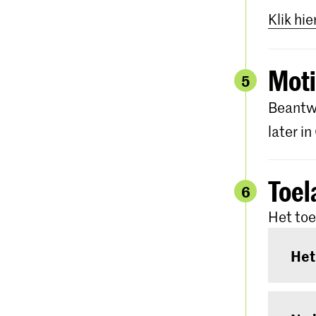
Klik hie
Moti
5
Beantwo
later i
Toel
6
Het toe
Het
Het t