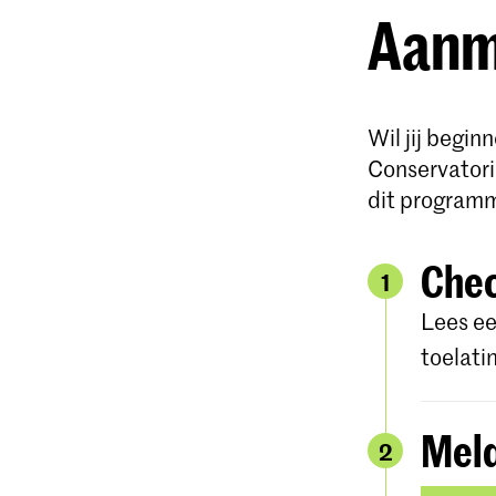
Aanme
Wil jij begi
Conservatori
dit program
Chec
1
Lees ee
toelati
Meld
2