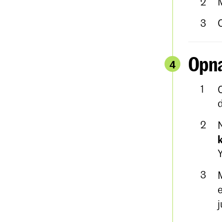
Opn
4
j