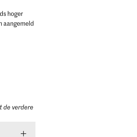
nds hoger
ch aangemeld
st de verdere