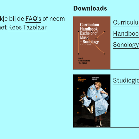
Downloads
kje bij de
FAQ's
of neem
Curricul
met
Kees Tazelaar
Handboo
Sonology
Studiegi