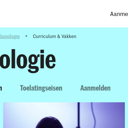
Opleidingen
Agenda
Nieuws
Aanmel
Sonologie
Curriculum & Vakken
ologie
n
Toelatingseisen
Aanmelden