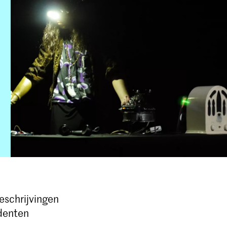
eschrijvingen
udenten