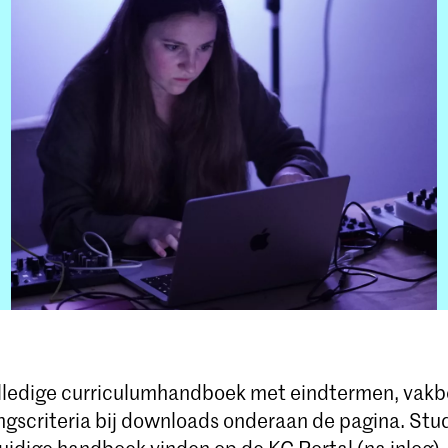
olledige curriculumhandboek met eindtermen, vakb
ngscriteria bij downloads onderaan de pagina. St
uidige handboek vinden op de
KC Portal
(na inlog).