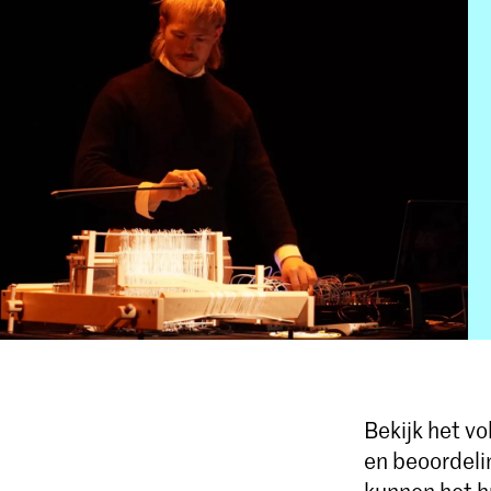
Bekijk het v
en beoordeli
kunnen het h