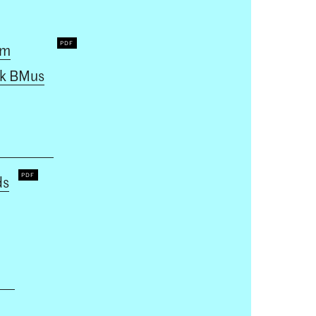
um
k BMus
ds