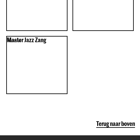
Master Jazz Zang
Master
Terug naar boven