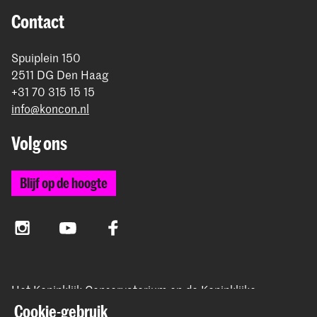
Contact
Spuiplein 150
2511 DG Den Haag
+31 70 315 15 15
info@koncon.nl
Volg ons
Blijf op de hoogte
Instagram
YouTube
Facebook
Het Koninklijk Conservatorium en de Koninklijke
Academie van Beeldende Kunsten vormen samen
Cookie-gebruik