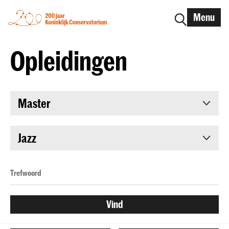
Menu
Opleidingen
Master
Jazz