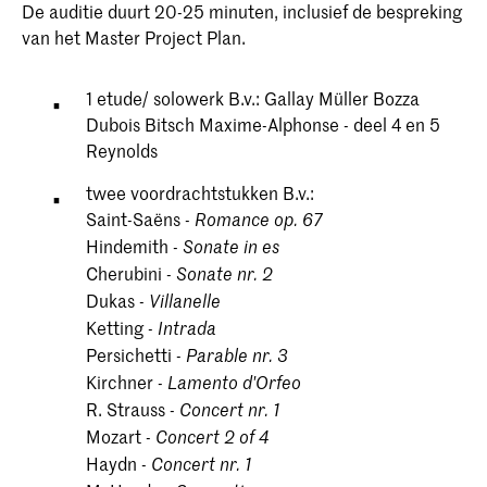
De auditie duurt 20-25 minuten, inclusief de bespreking
van het Master Project Plan.
1 etude/ solowerk B.v.: Gallay Müller Bozza
Dubois Bitsch Maxime-Alphonse - deel 4 en 5
Reynolds
twee voordrachtstukken B.v.:
Saint-Saëns -
Romance op. 67
Hindemith -
Sonate in es
Cherubini -
Sonate nr. 2
Dukas -
Villanelle
Ketting -
Intrada
Persichetti -
Parable nr. 3
Kirchner -
Lamento d'Orfeo
R. Strauss -
Concert nr. 1
Mozart -
Concert 2 of 4
Haydn -
Concert nr. 1