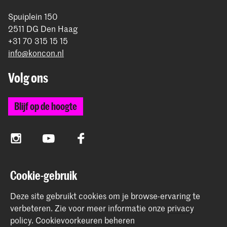
Spuiplein 150
2511 DG Den Haag
+31 70 315 15 15
info@koncon.nl
Volg ons
Blijf op de hoogte
Instagram
YouTube
Facebook
Cookie-gebruik
Het Koninklijk Conservatorium en de Koninklijke
Academie van Beeldende Kunsten vormen samen
Deze site gebruikt cookies om je browse-ervaring te
Hogeschool der Kunsten Den Haag.
verbeteren.
Zie voor meer informatie onze
privacy
policy
.
Cookievoorkeuren beheren