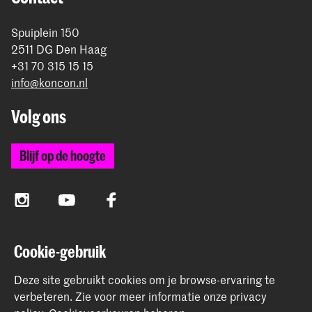
Spuiplein 150
2511 DG Den Haag
+31 70 315 15 15
info@koncon.nl
Volg ons
Blijf op de hoogte
Instagram
YouTube
Facebook
Cookie-gebruik
Het Koninklijk Conservatorium en de Koninklijke
Academie van Beeldende Kunsten vormen samen
Deze site gebruikt cookies om je browse-ervaring te
Hogeschool der Kunsten Den Haag.
verbeteren.
Zie voor meer informatie onze
privacy