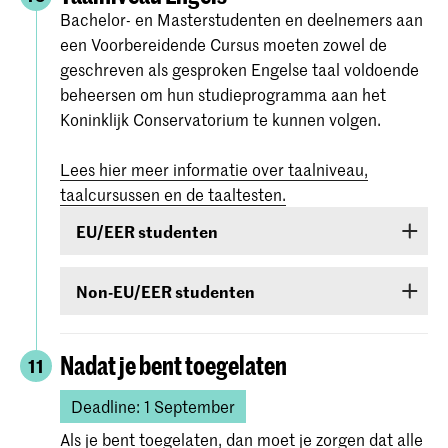
Bachelor- en Masterstudenten en deelnemers aan
een Voorbereidende Cursus moeten zowel de
geschreven als gesproken Engelse taal voldoende
beheersen om hun studieprogramma aan het
Koninklijk Conservatorium te kunnen volgen.
Lees hier meer informatie over taalniveau,
taalcursussen en de taaltesten.
EU/EER studenten
Studenten uit EU/EER-landen of Zwitserland of
Non-EU/EER studenten
Suriname die de Engelse taal onvoldoende
beheersen, zijn verplicht een taalcursus te
Als je bent toegelaten voor een bachelor- of
volgen. Als tijdens de toelatingsprocedure blijkt
masteropleiding of voorbereidende cursus en je
Nadat je bent toegelaten
11
dat je de Engelse taal onvoldoende beheerst,
komt uit een land buiten de EU (met
ben je verplicht een cursus te volgen en in het
uitzondering van Canada, Australië, Nieuw-
Deadline: 1 September
eerste jaar van de studie een bewijs van
Zeeland, Verenigde Staten van Amerika of Zuid-
Als je bent toegelaten, dan moet je zorgen dat alle
beheersing te behalen.