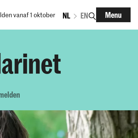
Menu
den vanaf 1 oktober
NL
EN
arinet
melden