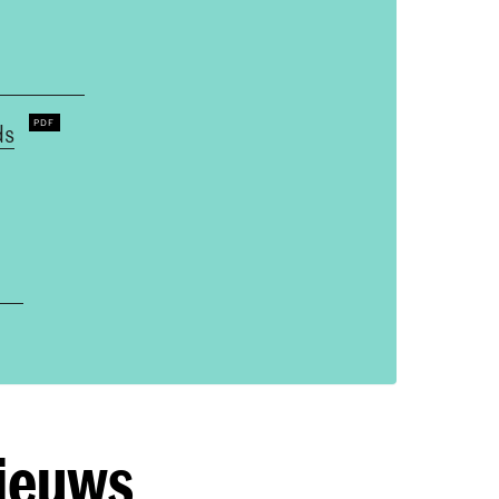
ds
nieuws