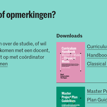
of opmerkingen?
Downloads
 over de studie, of wil
Curricul
t komen met een docent,
Handboo
t op met coördinator
mmen
Classical
Master P
Plan Guid