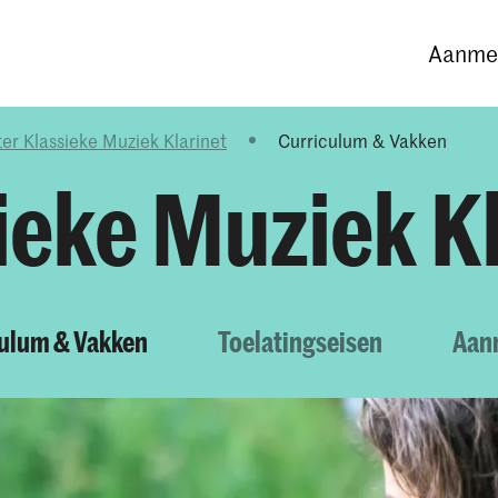
Opleidingen
Agenda
Nieuws
Aanmel
er Klassieke Muziek Klarinet
Curriculum & Vakken
ieke Muziek Kl
culum & Vakken
Toelatingseisen
Aan