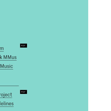
um
k MMus
 Music
roject
elines