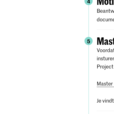
Moti
4
Beantwo
documen
Mast
5
Voordat
insture
Project
Master 
Je vindt