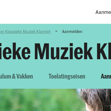
Opleidingen
Agenda
Nieuws
Aanmel
er Klassieke Muziek Klarinet
Aanmelden
ieke Muziek Kl
culum & Vakken
Toelatingseisen
Aan