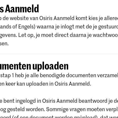
is Aanmeld
op de website van Osiris Aanmeld komt kies je alleree
ands of Engels) waarna je inlogt met de je gestuur
gevens. Let op, je moet direct daarna je wachtwoo
sen.
umenten uploaden
 stap 1 heb je alle benodigde documenten verzamel
een keer kan uploaden in Osiris Aanmeld.
e bent ingelogd in Osiris Aanmeld beantwoord je d
 nog gesteld worden. Sommige vragen moeten verp
oord (of een document worden geüpload), dat wo