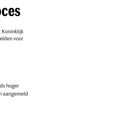
oces
 Koninklijk
elden voor
nds hoger
ch aangemeld