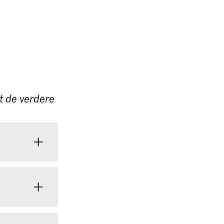
st de verdere
t je DigiD.
. Het kan