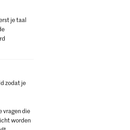
rst je taal
de
rd
d zodat je
e vragen die
licht worden
rdt