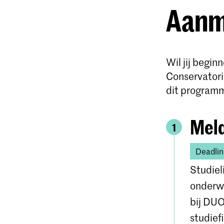
Aanme
Wil jij begin
Conservatori
dit program
Meld
1
Deadlin
Studiel
onderwi
bij DUO
studief