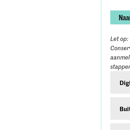
Naar
Let op:
Conserv
aanmeld
stappen
Dig
Ben j
Heb j
Bui
enkel
Ben j