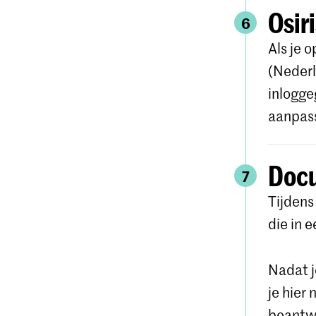
Osir
6
Als je 
(Nederl
inlogge
aanpas
Doc
7
Tijdens
die in 
Nadat j
je hier
beantw