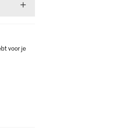
kunt
alle stappen
bt voor je
tructies