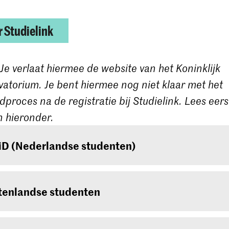
 Studielink
 Je verlaat hiermee de website van het Koninklijk
atorium. Je bent hiermee nog niet klaar met het
proces na de registratie bij Studielink. Lees eer
 hieronder.
iD (Nederlandse studenten)
e een Nederlandse student, dan moet je inloggen me
e die nog niet, vraag deze dan aan bij
www.digid.nl
tenlandse studenten
e dagen duren voordat je de inlogcodes ontvangt.
e een buitenlandse student, log dan in met een