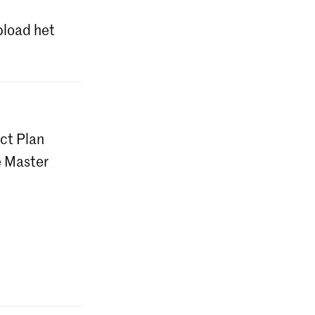
pload het
ct Plan
e Master