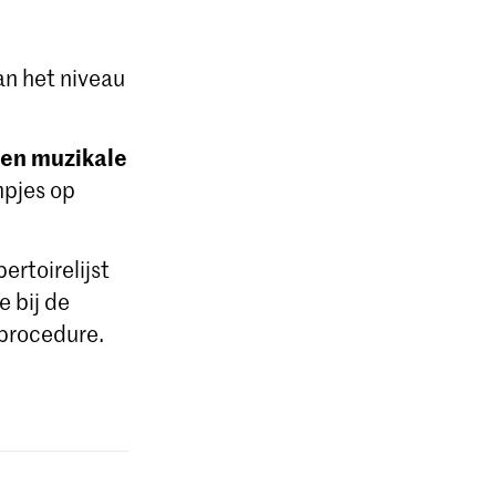
van het niveau
 en muzikale
mpjes op
ertoirelijst
e bij de
dprocedure.