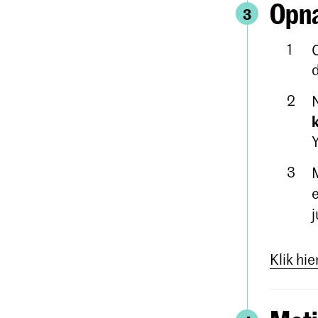
Opn
3
j
Klik hie