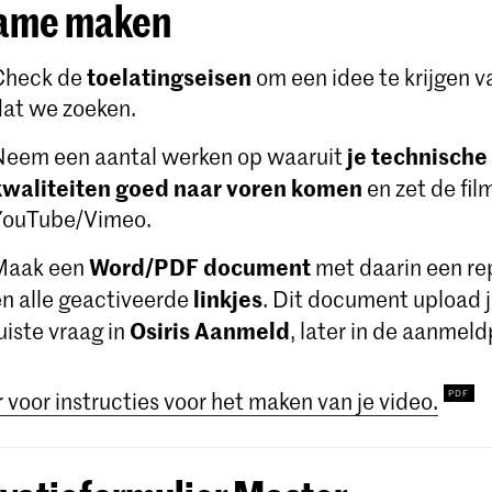
ame maken
toelatingseisen
Check de
om een ​​idee te krijgen 
dat we zoeken.
je technische
Neem een aantal werken op waaruit
kwaliteiten goed naar voren komen
en zet de fil
YouTube/Vimeo.
Word/PDF document
Maak een
met daarin een rep
linkjes
en alle geactiveerde
. Dit document upload j
Osiris Aanmeld
uiste vraag in
, later in de aanmel
r voor instructies voor het maken van je video.