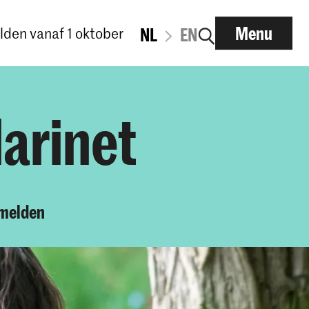
Menu
den vanaf 1 oktober
NL
EN
arinet
melden