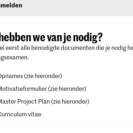
ikersnaam en wachtwoord die je in Studielink zelf 
nmelden
aken.
je aan voor de studierichting van jouw keuze onder
chool der Kunsten Den Haag (
Koninklijke
hebben we van je nodig?
mie/Koninklijk Conservatorium Den Haag)
. Volg 
l eerst alle benodigde documenten die je nodig he
uldig en bevestig je aanmelding. Gedetailleerde ins
ngsexamen.
je op de
website
van Studielink.
Opnames (zie hieronder)
Motivatieformulier (zie hieronder)
Master Project Plan (zie hieronder)
Curriculum vitae