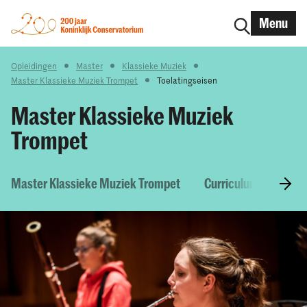
Menu
Opleidingen
Master
Klassieke Muziek
Master Klassieke Muziek Trompet
Toelatingseisen
Master Klassieke Muziek
Trompet
Master Klassieke Muziek Trompet
Curriculum & Vakke