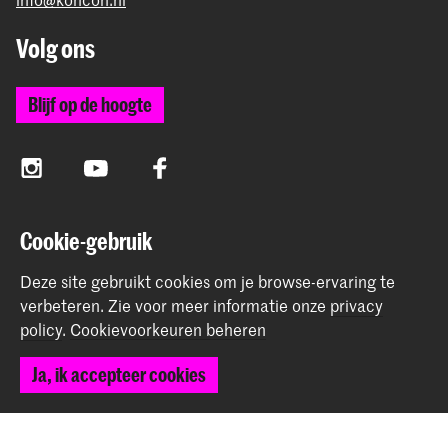
Volg ons
Blijf op de hoogte
Instagram
YouTube
Facebook
Cookie-gebruik
Het Koninklijk Conservatorium en de Koninklijke
Academie van Beeldende Kunsten vormen samen
Deze site gebruikt cookies om je browse-ervaring te
Hogeschool der Kunsten Den Haag.
verbeteren.
Zie voor meer informatie onze
privacy
policy
.
Cookievoorkeuren beheren
Ja, ik accepteer cookies
© 2025 - 2026 Koninklijk Conservatorium |
privacy beleid
|
Cookievoorkeuren