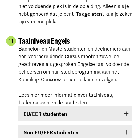
niet voldoende plek is in de opleiding. Alleen als je
hebt gehoord dat je bent ‘
Toegelaten
’, kun je zeker
zijn van een plek.
Taalniveau Engels
11
Bachelor- en Masterstudenten en deelnemers aan
een Voorbereidende Cursus moeten zowel de
geschreven als gesproken Engelse taal voldoende
beheersen om hun studieprogramma aan het
Koninklijk Conservatorium te kunnen volgen.
Lees hier meer informatie over taalniveau,
taalcursussen en de taaltesten.
EU/EER studenten
Studenten uit EU/EER-landen of Zwitserland of
Non-EU/EER studenten
Suriname die de Engelse taal onvoldoende