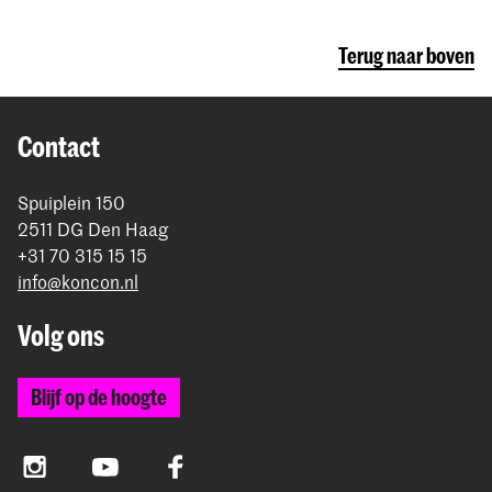
Engelse taalniveau
(zie stap
Engelse
informatie via e-mail en Studielink
over het
niet geaccepteerd.
taalniveau
)
voor 1 september
inleveren.
betalen van het collegegeld.
Terug naar boven
Meer informatie over de tarieven en informatie
rond betaling.
Contact
Spuiplein 150
2511 DG Den Haag
+31 70 315 15 15
info@koncon.nl
Volg ons
Blijf op de hoogte
Instagram
YouTube
Facebook