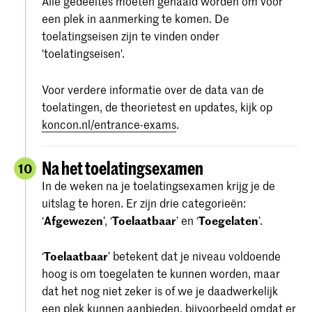
Alle gedeeltes moeten gehaald worden om voor
een plek in aanmerking te komen. De
toelatingseisen zijn te vinden onder
'toelatingseisen'.
Voor verdere informatie over de data van de
toelatingen, de theorietest en updates, kijk op
koncon.nl/entrance-exams
.
Na het toelatingsexamen
10
In de weken na je toelatingsexamen krijg je de
uitslag te horen. Er zijn drie categorieën:
‘
Afgewezen
’, ‘
Toelaatbaar
’ en ‘
Toegelaten
’.
‘
Toelaatbaar
’ betekent dat je niveau voldoende
hoog is om toegelaten te kunnen worden, maar
dat het nog niet zeker is of we je daadwerkelijk
een plek kunnen aanbieden, bijvoorbeeld omdat er