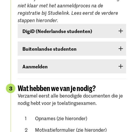
niet klaar met het aanmeldproces na de
registratie bij Studielink. Lees eerst de verdere
stappen hieronder.
DigiD (Nederlandse studenten)
Ben je een Nederlandse student, dan moet je
Buitenlandse studenten
inloggen met je DigiD. Heb je die nog niet, vraag
deze dan aan bij
www.digid.nl
. Het kan enkele
Ben je een buitenlandse student, log dan in met
dagen duren voordat je de inlogcodes ontvangt.
Aanmelden
een gebruikersnaam en wachtwoord die je in
Studielink zelf kunt aanmaken.
Meld je aan voor de studierichting van jouw
keuze onder Hogeschool der Kunsten Den Haag
Wat hebben we van je nodig?
3
(
Koninklijke Academie/Koninklijk
Verzamel eerst alle benodigde documenten die je
. Volg alle stappen
Conservatorium Den Haag)
nodig hebt voor je toelatingsexamen.
zorgvuldig en bevestig je aanmelding.
Gedetailleerde instructies vind je op de
website
Opnames (zie hieronder)
van Studielink.
Motivatieformulier (zie hieronder)