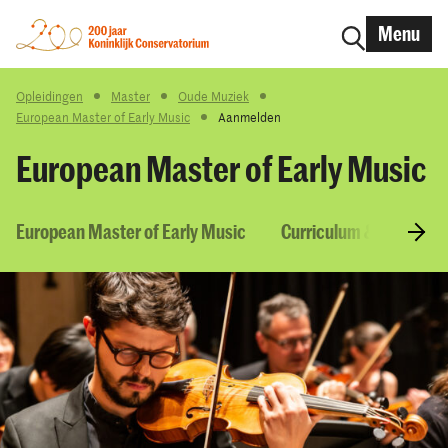
Menu
Opleidingen
Master
Oude Muziek
European Master of Early Music
Aanmelden
European Master of Early Music
European Master of Early Music
Curriculum & Courses