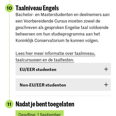
Taalniveau Engels
10
Bachelor- en Masterstudenten en deelnemers aan
een Voorbereidende Cursus moeten zowel de
geschreven als gesproken Engelse taal voldoende
beheersen om hun studieprogramma aan het
Koninklijk Conservatorium te kunnen volgen.
Lees hier meer informatie over taalniveau,
taalcursussen en de taaltesten.
EU/EER studenten
Studenten uit EU/EER-landen of Zwitserland of
Non-EU/EER studenten
Suriname die de Engelse taal onvoldoende
beheersen, zijn verplicht een taalcursus te
Als je bent toegelaten voor een bachelor- of
volgen. Als tijdens de toelatingsprocedure blijkt
masteropleiding of voorbereidende cursus en je
Nadat je bent toegelaten
11
dat je de Engelse taal onvoldoende beheerst,
komt uit een land buiten de EU (met
ben je verplicht een cursus te volgen en in het
uitzondering van Canada, Australië, Nieuw-
Deadline: 1 September