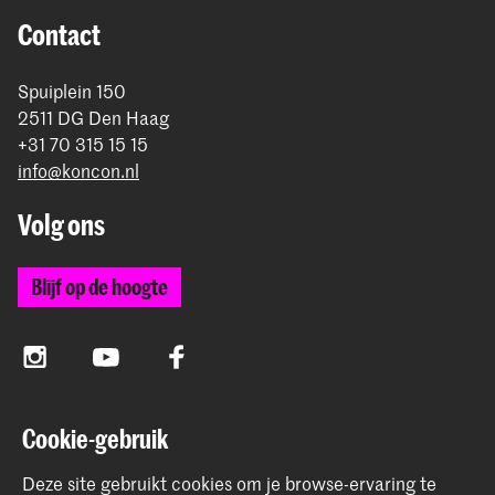
rond betaling.
Contact
Spuiplein 150
2511 DG Den Haag
+31 70 315 15 15
info@koncon.nl
Volg ons
Blijf op de hoogte
Instagram
YouTube
Facebook
Cookie-gebruik
Het Koninklijk Conservatorium en de Koninklijke
Academie van Beeldende Kunsten vormen samen
Deze site gebruikt cookies om je browse-ervaring te