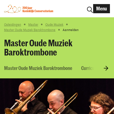
Menu
Opleidingen
Master
Oude Muziek
Master Oude Muziek Baroktrombone
Aanmelden
Master Oude Muziek
Baroktrombone
Master Oude Muziek Baroktrombone
Curriculum & Vak