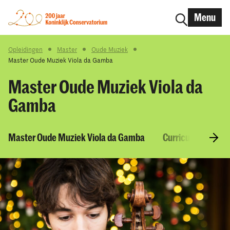
Menu
Opleidingen
Master
Oude Muziek
Master Oude Muziek Viola da Gamba
Master Oude Muziek Viola da
Gamba
Master Oude Muziek Viola da Gamba
Curriculum & Vak