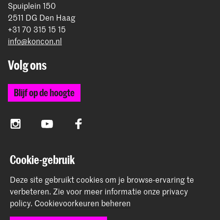
Spuiplein 150
2511 DG Den Haag
+31 70 315 15 15
info@koncon.nl
Volg ons
Blijf op de hoogte
Instagram
YouTube
Facebook
Cookie-gebruik
Het Koninklijk Conservatorium en de Koninklijke
Academie van Beeldende Kunsten vormen samen
Deze site gebruikt cookies om je browse-ervaring te
Hogeschool der Kunsten Den Haag.
verbeteren.
Zie voor meer informatie onze
privacy
policy
.
Cookievoorkeuren beheren