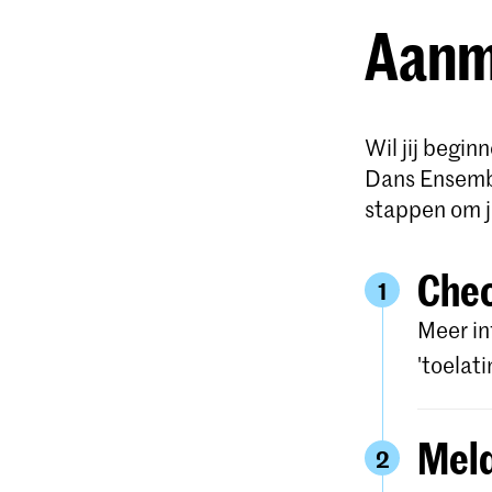
Aanme
Wil jij begin
Dans Ensembl
stappen om j
Chec
1
Meer in
'toelati
Meld
2