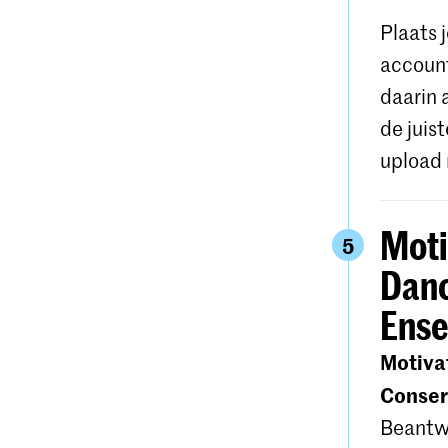
Plaats 
account
daarin 
de juis
upload
Moti
5
Danc
Ens
Motivat
Conser
Beantwo