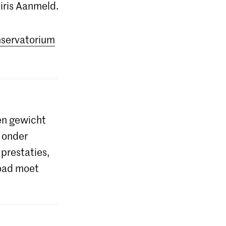
iris Aanmeld.
onservatorium
 en gewicht
f onder
 prestaties,
load moet