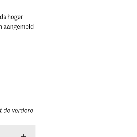
nds hoger
ch aangemeld
st de verdere