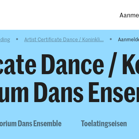
Opleidingen
Agenda
Nieuws
Aanmel
ding
Artist Certificate Dance / Koninkli...
Aanmeld
icate Dance / K
ium Dans Ens
atorium Dans Ensemble
Toelatingseisen