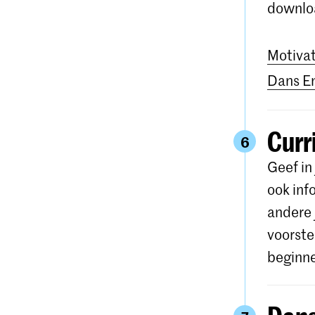
downloa
Motivat
Dans E
Curr
6
Geef in
ook inf
andere 
voorste
beginn