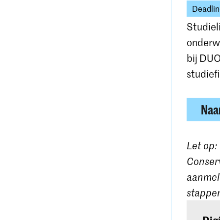
Deadlin
Studiel
onderwi
bij DUO
studief
Naar
Let op:
Conserv
aanmeld
stappen
Dig