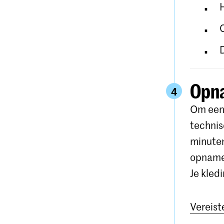
Opn
4
Om een 
technis
minuten
opname 
Je kled
Vereist