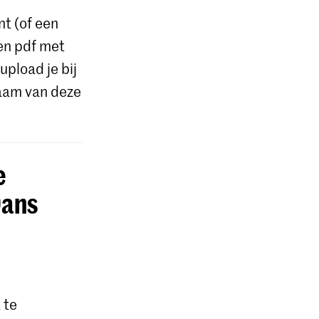
nt (of een
een pdf met
upload je bij
 naam van deze
e
Dans
 te