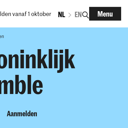
Menu
den vanaf 1 oktober
NL
EN
en
oninklijk
emble
Aanmelden