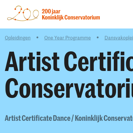
Opleidingen
One Year Programme
Dansvakoplei
Artist Certif
Conservator
Artist Certificate Dance / Koninklijk Conserv