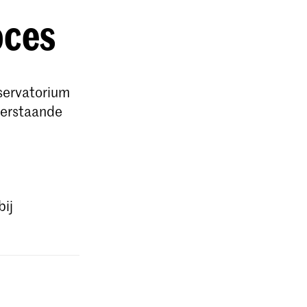
oces
nservatorium
derstaande
bij