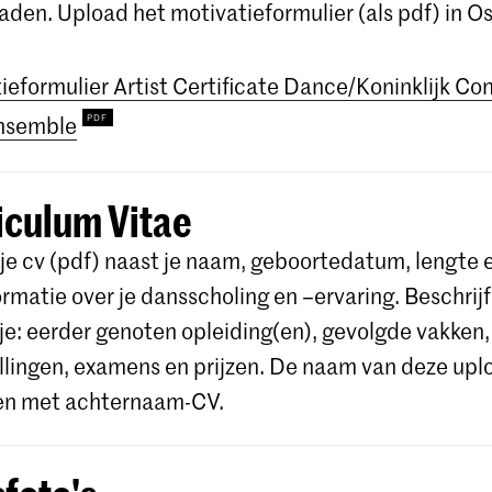
den. Upload het motivatieformulier (als pdf) in Os
ieformulier Artist Certificate Dance/Koninklijk C
nsemble
iculum Vitae
 je cv (pdf) naast je naam, geboortedatum, lengte
ormatie over je dansscholing en –ervaring. Beschrij
je: eerder genoten opleiding(en), gevolgde vakken,
llingen, examens en prijzen. De naam van deze up
en met achternaam-CV.