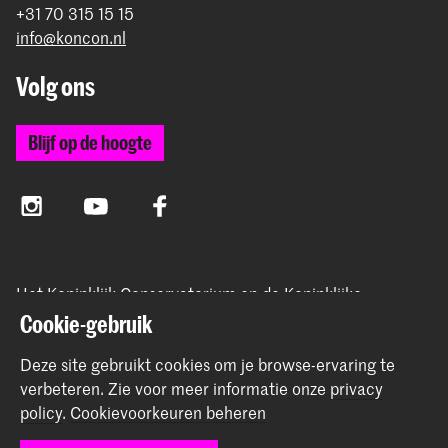
+31 70 315 15 15
info@koncon.nl
Volg ons
Blijf op de hoogte
Instagram
YouTube
Facebook
Het Koninklijk Conservatorium en de Koninklijke
Academie van Beeldende Kunsten vormen samen
Cookie-gebruik
Hogeschool der Kunsten Den Haag.
Deze site gebruikt cookies om je browse-ervaring te
verbeteren.
Zie voor meer informatie onze
privacy
policy
.
Cookievoorkeuren beheren
© 2025 - 2026 Koninklijk Conservatorium |
privacy beleid
|