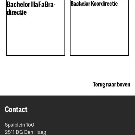
Bachelor HaFaBra-
Bachelor Koordirectie
Bachelor
directie
Bachelor
Terug naar boven
Contact
Spuiplein 150
2511 DG Den Haag