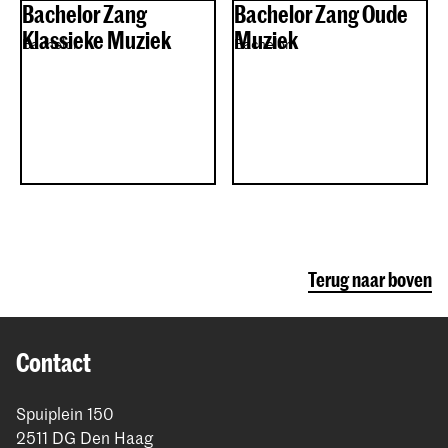
Bachelor Zang
Bachelor Zang Oude
Klassieke Muziek
Muziek
Bachelor
Bachelor
Terug naar boven
Contact
Spuiplein 150
2511 DG Den Haag