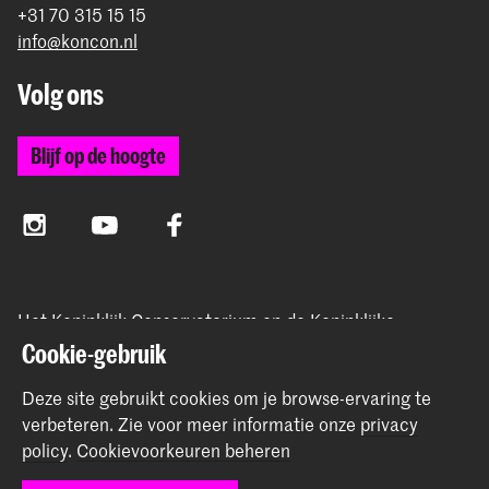
+31 70 315 15 15
info@koncon.nl
Volg ons
Blijf op de hoogte
Instagram
YouTube
Facebook
Het Koninklijk Conservatorium en de Koninklijke
Academie van Beeldende Kunsten vormen samen
Cookie-gebruik
Hogeschool der Kunsten Den Haag.
Deze site gebruikt cookies om je browse-ervaring te
verbeteren.
Zie voor meer informatie onze
privacy
policy
.
Cookievoorkeuren beheren
© 2025 - 2026 Koninklijk Conservatorium |
privacy beleid
|