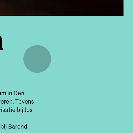
a
um in Den
veren. Tevens
satie bij Jos
bij Barend