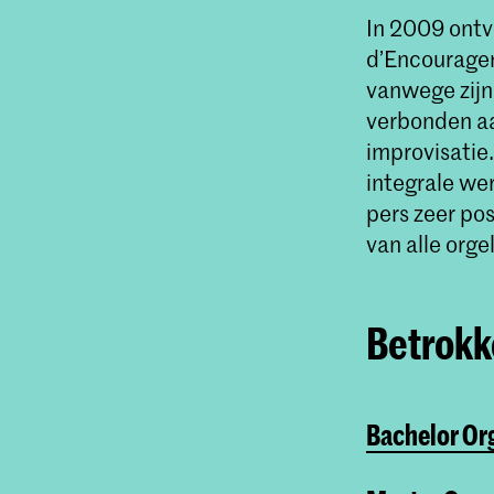
In 2009 ontv
d’Encourageme
vanwege zijn 
verbonden aa
improvisatie.
integrale we
pers zeer po
van alle orge
Betrokke
Bachelor Or