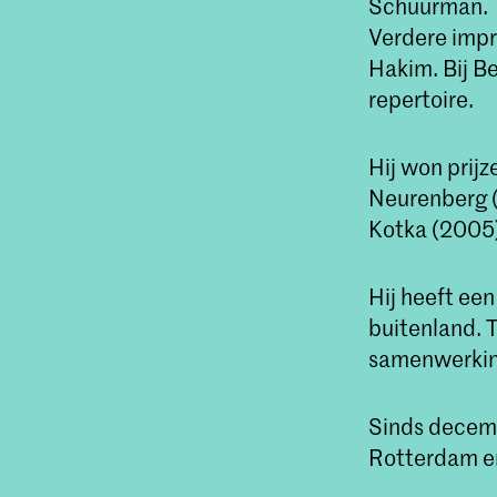
Schuurman.
Verdere impro
Hakim. Bij Be
repertoire.
Hij won prijz
Neurenberg (
Kotka (2005
Hij heeft een
buitenland. 
samenwerking 
Sinds decemb
Rotterdam en