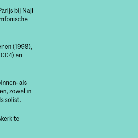
rijs bij Naji
symfonische
Wenen (1998),
2004) en
binnen- als
en, zowel in
 solist.
skerk te