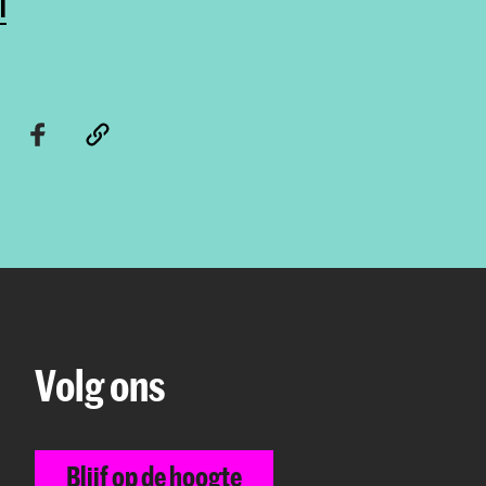
l
Volg ons
Blijf op de hoogte