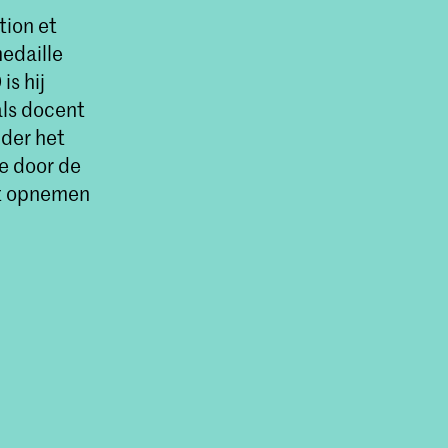
tion et
medaille
is hij
ls docent
nder het
ie door de
het opnemen