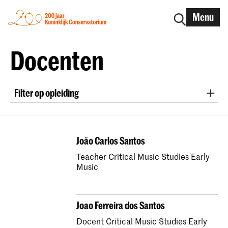
Menu
Docenten
Filter op opleiding
New Audiences and Innovative Practice
Master Oude Muziek Blokfluit
João Carlos Santos
Master Oude Muziek Fortepiano
Teacher Critical Music Studies Early
Bachelor Oude Muziek Historische Klarinet
Music
Master Oude Muziek Historische Klarinet
Bachelor Oude Muziek Klavecimbel
Joao Ferreira dos Santos
Master Oude Muziek Klavecimbel
Docent Critical Music Studies Early
Master Basso Continuo voor Klavecimbel