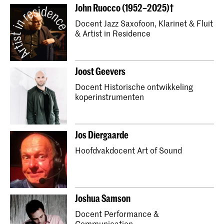
Bachelor Oude Muziek Cello
John Ruocco (1952–2025)†
Master Oude Muziek Cello
Docent Jazz Saxofoon, Klarinet & Fluit
& Artist in Residence
Bachelor Oude Muziek Violone
Master Oude Muziek Violone
Joost Geevers
Bachelor Oude Muziek Traverso
Docent Historische ontwikkeling
Master Oude Muziek Traverso
koperinstrumenten
Bachelor Oude Muziek Hobo
Master Oude Muziek Hobo
Jos Diergaarde
Bachelor Oude Muziek Fagot
Hoofdvakdocent Art of Sound
Master Oude Muziek Fagot
Bachelor Compositie
Master Oude Muziek Harp
Master Oude Muziek Baroktrombone
Joshua Samson
Bachelor Oude Muziek Harp
Docent Performance &
Bachelor Oude Muziek Baroktrombone
Communication