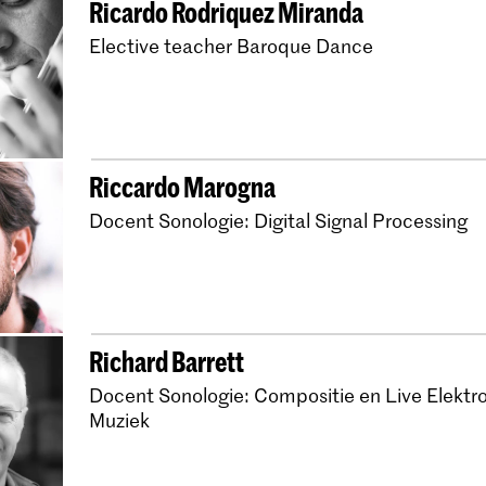
Ricardo Rodriquez Miranda
Master Oude Muziek 
Elective teacher Baroque Dance
Master Oude Muziek 
Master Oude Muziek
Bachelor Oude Muzie
Bachelor Oude Muzie
Riccardo Marogna
Master Compositie
Docent Sonologie: Digital Signal Processing
Master HaFaBra-direc
Bachelor Docent Muz
Bachelor Docent Muzie
Richard Barrett
Docent Muziek - Zij-i
Docent Sonologie: Compositie en Live Elektr
The Musician Educat
Muziek
Master Muziekeducat