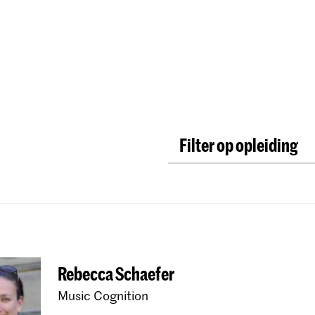
Opleidingen
Agenda
Nieuws
Filter op opleiding
New Audiences and In
Master Oude Muziek B
Master Oude Muziek 
Bachelor Oude Muziek
Rebecca Schaefer
Master Oude Muziek H
Music Cognition
Bachelor Oude Muzie