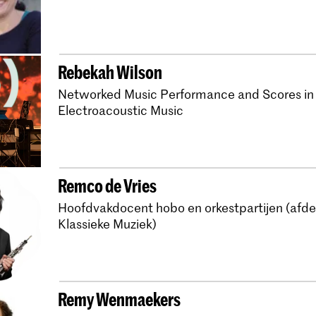
Master Oude Muziek 
Master Basso Continu
Master Historische T
Rebekah Wilson
Master Oude Muziek 
Networked Music Performance and Scores in
Electroacoustic Music
Master Oude Muziek L
Master Oude Muziek V
Bachelor Oude Muzie
Remco de Vries
Bachelor Oude Muzie
Hoofdvakdocent hobo en orkestpartijen (afde
Master Oude Muziek 
Klassieke Muziek)
Bachelor Oude Muziek
Bachelor Oude Muziek
Remy Wenmaekers
Bachelor Oude Muzie