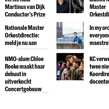
Martinus van Dijk
Master
Conductor’s Prize
Orkestdi
Nationale Master
In my or
Orkestdirectie:
everyone
meld je nu aan
maestro
NMO-alum Chloe
KC verw
Rooke maakt haar
twee ni
debuut in
Koordire
uitverkocht
docente
Concertgebouw