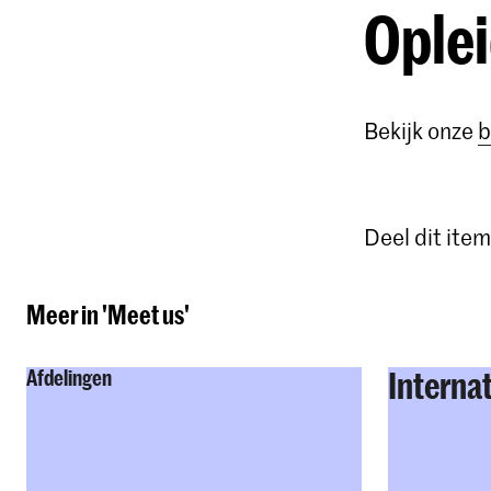
Ople
Bekijk onze
b
Deel dit item
Meer in 'Meet us'
Interna
Afdelingen