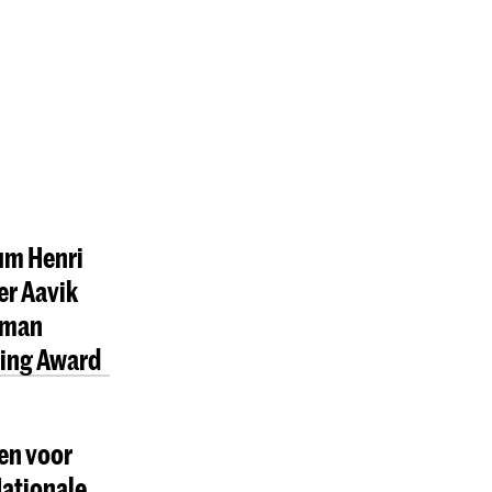
m Henri
er Aavik
rman
ing Award
en voor
ationale