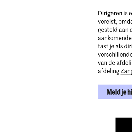
Dirigeren is 
vereist, omd
gesteld aan 
aankomende d
tast je als d
verschillende
van de afdel
afdeling
Zan
Meld je h