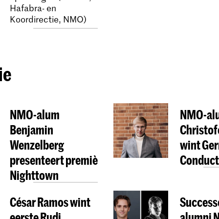
Hafabra- en
Koordirectie, NMO)
ie
NMO-alum
NMO-alu
Benjamin
Christof
Wenzelberg
wint Ge
presenteert première
Conduct
Nighttown
César Ramos wint
Success
eerste Rudi
alumni N