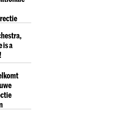
rectie
chestra,
 is a
!
elkomt
euwe
ctie
n