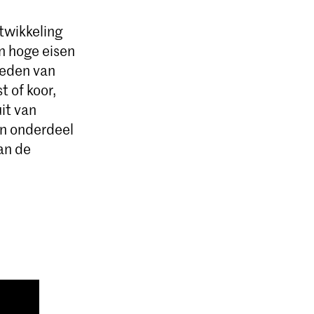
ntwikkeling
n hoge eisen
heden van
 of koor,
uit van
jn onderdeel
an de