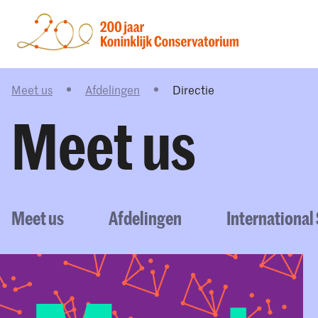
Meet us
Afdelingen
Directie
Meet us
Meet us
Afdelingen
International