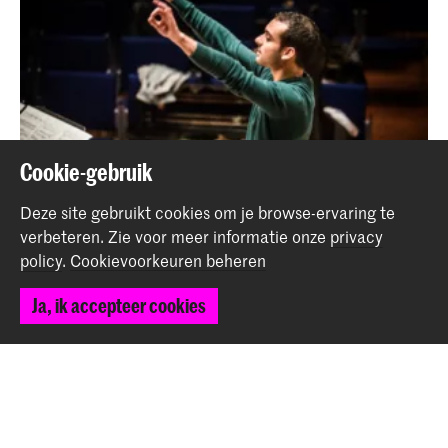
Cookie-gebruik
Deze site gebruikt cookies om je browse-ervaring te
verbeteren.
Zie voor meer informatie onze
privacy
policy
.
Cookievoorkeuren beheren
Alumnus Leonardo Sini wint dirigentenconcours
Nieuws
Ja, ik accepteer cookies
Terug naar boven