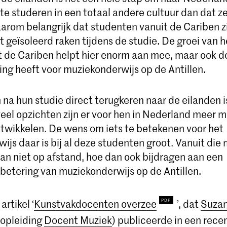
 te studeren in een totaal andere cultuur dan dat 
daarom belangrijk dat studenten vanuit de Cariben z
t geïsoleerd raken tijdens de studie. De groei van h
t de Cariben helpt hier enorm aan mee, maar ook 
ing heeft voor muziekonderwijs op de Antillen.
 na hun studie direct terugkeren naar de eilanden 
veel opzichten zijn er voor hen in Nederland meer 
ntwikkelen. De wens om iets te betekenen voor het
js daar is bij al deze studenten groot. Vanuit die 
l dan niet op afstand, hoe dan ook bijdragen aan een
rbetering van muziekonderwijs op de Antillen.
artikel ‘
Kunstvakdocenten overzee
’, dat
Suza
 opleiding
Docent Muziek
) publiceerde in een rece