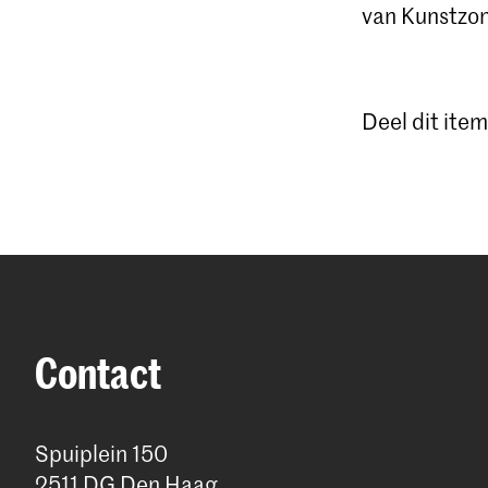
van Kunstzon
Deel dit item
Contact
Spuiplein 150
2511 DG Den Haag