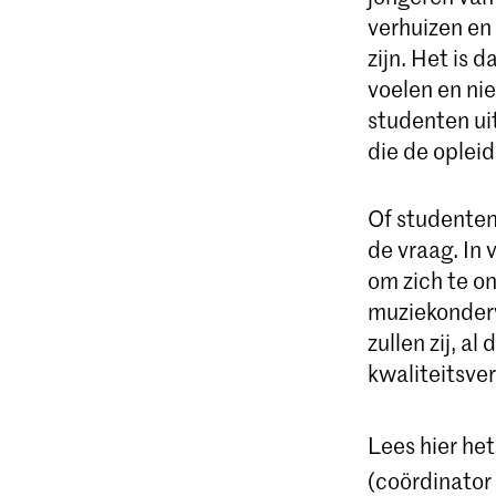
verhuizen en
zijn. Het is 
voelen en nie
studenten ui
die de opleid
Of studenten
de vraag. In 
om zich te o
muziekonderwi
zullen zij, a
kwaliteitsve
Lees hier het 
(coördinator