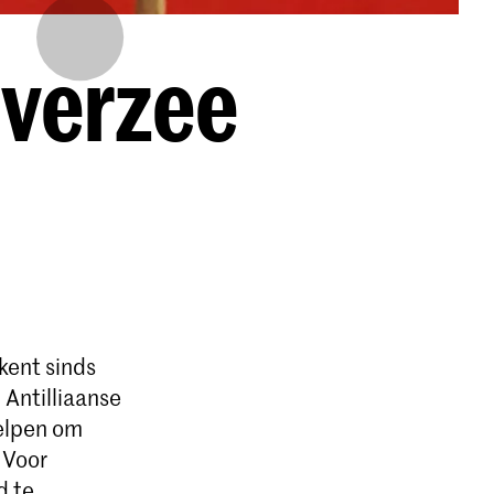
verzee
kent sinds
 Antilliaanse
helpen om
 Voor
d te