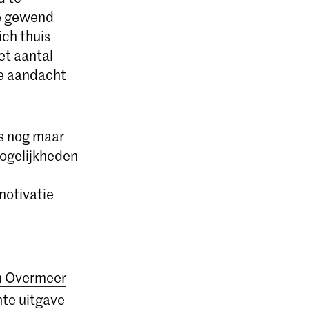
ze gewend
ich thuis
et aantal
de aandacht
is nog maar
mogelijkheden
motivatie
n Overmeer
nte uitgave