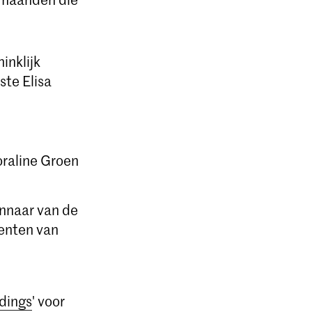
inklijk
ste Elisa
oraline Groen
innaar van de
denten van
dings
' voor