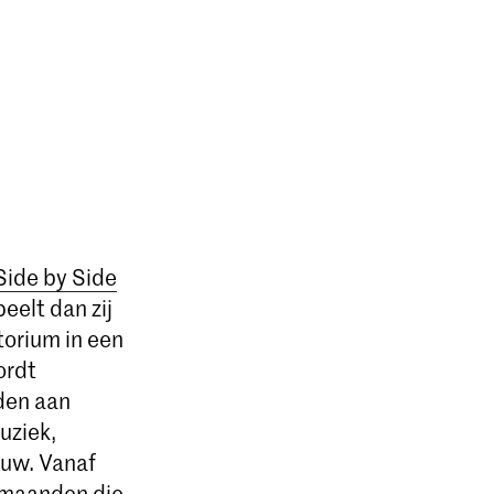
Side by Side
eelt dan zij
torium in een
ordt
den aan
uziek,
euw. Vanaf
 maanden die