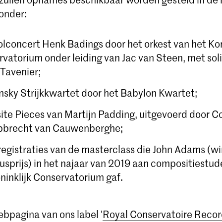
onder:
olconcert Henk Badings door het orkest van het Kon
vatorium onder leiding van Jac van Steen, met soli
Tavenier;
nsky Strijkkwartet door het Babylon Kwartet;
te Pieces van Martijn Padding, uitgevoerd door C
bbrecht van Cauwenberghe;
egistraties van de masterclass die John Adams (w
sprijs) in het najaar van 2019 aan compositiestu
ninklijk Conservatorium gaf.
bpagina van ons label '
Royal Conservatoire Recor