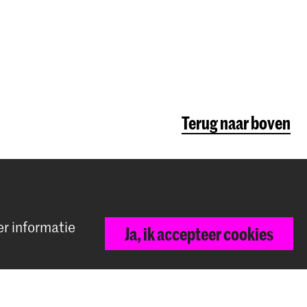
Terug naar boven
er informatie
Ja, ik accepteer cookies
Het Koninklijk Conservatorium en de
Koninklijke Academie van Beeldende