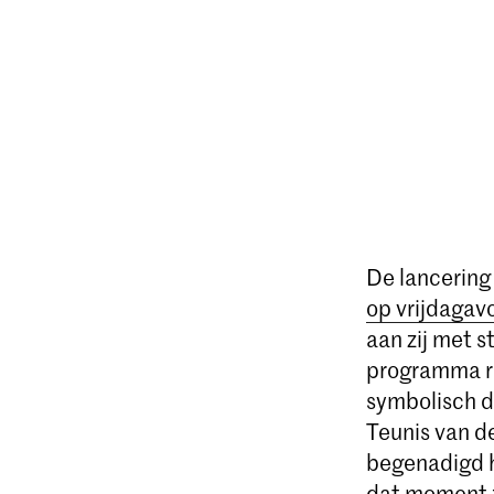
De lancering 
op vrijdagav
aan zij met 
programma r
symbolisch d
Teunis van d
begenadigd h
dat moment z