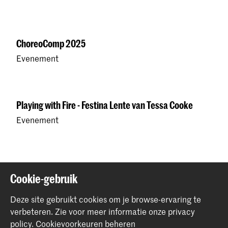
ChoreoComp 2025
Evenement
Playing with Fire - Festina Lente van Tessa Cooke
Evenement
Alum Demi Bawon wint Piket Kunstprijs Dans
Cookie-gebruik
Nieuws
Deze site gebruikt cookies om je browse-ervaring te
verbeteren.
Zie voor meer informatie onze
privacy
policy
.
Cookievoorkeuren beheren