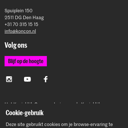
Spuiplein 150
2511 DG Den Haag
+31 70 315 15 15
info@koncon.nl
Volg ons
Blijf op de hoogte
Instagram
YouTube
Facebook
Het Koninklijk Conservatorium en de Koninklijke
Academie van Beeldende Kunsten vormen samen
Cookie-gebruik
Hogeschool der Kunsten Den Haag.
Deze site gebruikt cookies om je browse-ervaring te