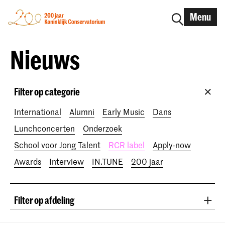
Menu
Nieuws
Filter op categorie
International
Alumni
Early Music
Dans
Lunchconcerten
Onderzoek
School voor Jong Talent
RCR label
Apply-now
Awards
Interview
IN.TUNE
200 jaar
Filter op afdeling
Klassieke Muziek
Oude Muziek
Zang
Jazz