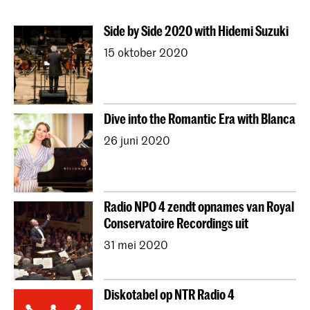
Directie
Compositie
Sonologie
Art of Sound
Side by Side 2020 with Hidemi Suzuki
ArtScience
Muziekeducatie
NAIP
15 oktober 2020
Muziektheorie
Dutch National Opera Academy
Universiteit Leiden (PM)
School voor Jong Talent
Jong KC
Koninklijk Conservatorium Dans
Dive into the Romantic Era with Blanca
Contractonderwijs
Vooropleiding
Onderzoek
26 juni 2020
Jong KC Muziek
Alle afdelingen
Overig
Radio NPO 4 zendt opnames van Royal
Conservatoire Recordings uit
31 mei 2020
Diskotabel op NTR Radio 4