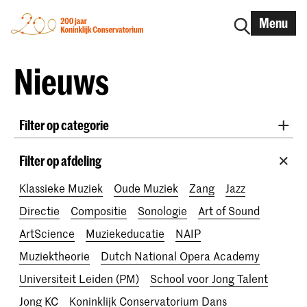
Menu
Nieuws
Filter op categorie
International
Alumni
Early Music
Dans
Filter op afdeling
Lunchconcerten
Onderzoek
Klassieke Muziek
Oude Muziek
Zang
Jazz
School voor Jong Talent
RCR label
Apply-now
Directie
Compositie
Sonologie
Art of Sound
Awards
Interview
IN.TUNE
200 jaar
ArtScience
Muziekeducatie
NAIP
Muziektheorie
Dutch National Opera Academy
Universiteit Leiden (PM)
School voor Jong Talent
Jong KC
Koninklijk Conservatorium Dans