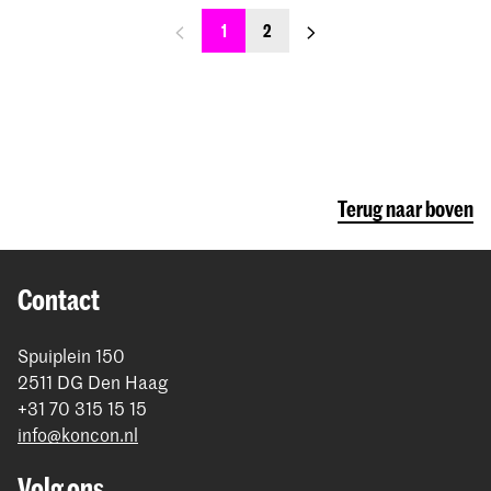
previous_page
next_page
1
2
Terug naar boven
Contact
Spuiplein 150
2511 DG Den Haag
+31 70 315 15 15
info@koncon.nl
Volg ons