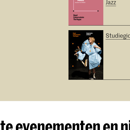
Jazz
Studiegi
te evenementen en 