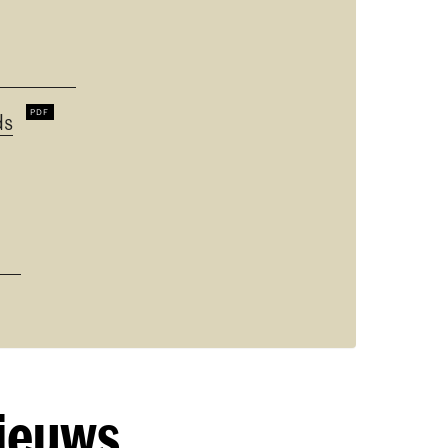
ds
nieuws