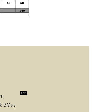
um
k BMus