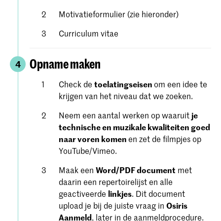
Motivatieformulier (zie hieronder)
Curriculum vitae
Opname maken
4
Check de
toelatingseisen
om een ​​idee te
krijgen van het niveau dat we zoeken.
Neem een aantal werken op waaruit
je
technische en muzikale kwaliteiten goed
naar voren komen
en zet de filmpjes op
YouTube/Vimeo.
Maak een
Word/PDF document
met
daarin een repertoirelijst en alle
geactiveerde
linkjes
. Dit document
upload je bij de juiste vraag in
Osiris
Aanmeld
, later in de aanmeldprocedure.