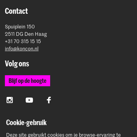
rond betaling.
Contact
Spuiplein 150
2511 DG Den Haag
+31 70 315 15 15
info@koncon.nl
Volg ons
Blijf op de hoogte
Instagram
YouTube
Facebook
Cookie-gebruik
Het Koninklijk Conservatorium en de Koninklijke
Academie van Beeldende Kunsten vormen samen
Deze site gebruikt cookies om je browse-ervaring te