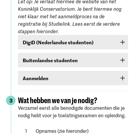
Let op: Je verlaat hiermee de website van het
Koninklijk Conservatorium. Je bent hiermee nog
niet klaar met het aanmeldproces na de
registratie bij Studielink. Lees eerst de verdere
stappen hieronder.
DigiD (Nederlandse studenten)
Ben je een Nederlandse student, dan moet je
Buitenlandse studenten
inloggen met je DigiD. Heb je die nog niet, vraag
deze dan aan bij
www.digid.nl
. Het kan enkele
Ben je een buitenlandse student, log dan in met
dagen duren voordat je de inlogcodes ontvangt.
Aanmelden
een gebruikersnaam en wachtwoord die je in
Studielink zelf kunt aanmaken.
Meld je aan voor de studierichting van jouw
keuze onder Hogeschool der Kunsten Den Haag
Wat hebben we van je nodig?
3
(
Koninklijke Academie/Koninklijk
Verzamel eerst alle benodigde documenten die je
. Volg alle stappen
Conservatorium Den Haag)
nodig hebt voor je toelatingsexamen en opleiding.
zorgvuldig en bevestig je aanmelding.
Gedetailleerde instructies vind je op de
website
Opnames (zie hieronder)
van Studielink.