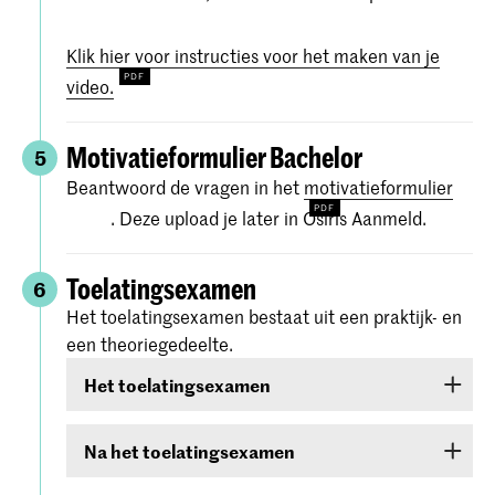
Klik hier voor instructies voor het maken van je
video.
Motivatieformulier Bachelor
5
Beantwoord de vragen in het
motivatieformulier
. Deze upload je later in Osiris Aanmeld.
Toelatingsexamen
6
Het toelatingsexamen bestaat uit een praktijk- en
een theoriegedeelte.
Het toelatingsexamen
Het toelatingsexamen bestaat uit twee rondes:
Na het toelatingsexamen
een online
voorselectie
In de weken na je toelatingsexamen krijg je de