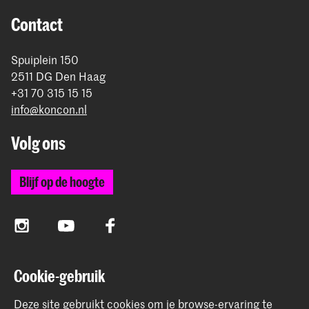
rond betaling.
Contact
Spuiplein 150
2511 DG Den Haag
+31 70 315 15 15
info@koncon.nl
Volg ons
Blijf op de hoogte
Instagram
YouTube
Facebook
Cookie-gebruik
Het Koninklijk Conservatorium en de Koninklijke
Academie van Beeldende Kunsten vormen samen
Deze site gebruikt cookies om je browse-ervaring te