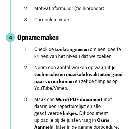
Motivatieformulier (zie hieronder)
Curriculum vitae
Opname maken
4
Check de
toelatingseisen
om een ​​idee te
krijgen van het niveau dat we zoeken.
Neem een aantal werken op waaruit
je
technische en muzikale kwaliteiten goed
naar voren komen
en zet de filmpjes op
YouTube/Vimeo.
Maak een
Word/PDF document
met
daarin een repertoirelijst en alle
geactiveerde
linkjes
. Dit document
upload je bij de juiste vraag in
Osiris
Aanmeld
, later in de aanmeldprocedure.