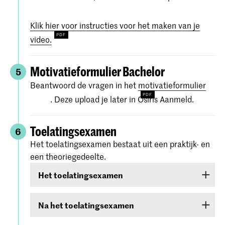
Klik hier voor instructies voor het maken van je
video.
Motivatieformulier Bachelor
5
Beantwoord de vragen in het
motivatieformulier
. Deze upload je later in Osiris Aanmeld.
Toelatingsexamen
6
Het toelatingsexamen bestaat uit een praktijk- en
een theoriegedeelte.
Het toelatingsexamen
Het toelatingsexamen bestaat uit twee rondes:
Na het toelatingsexamen
een online
voorselectie
In de weken na je toelatingsexamen krijg je de