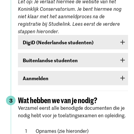
Let op: Je verlaat hiermee de website van het
Koninklijk Conservatorium. Je bent hiermee nog
niet klaar met het aanmeldproces na de
registratie bij Studielink. Lees eerst de verdere
stappen hieronder.
DigiD (Nederlandse studenten)
Ben je een Nederlandse student, dan moet je
Buitenlandse studenten
inloggen met je DigiD. Heb je die nog niet, vraag
deze dan aan bij
www.digid.nl
. Het kan enkele
Ben je een buitenlandse student, log dan in met
dagen duren voordat je de inlogcodes ontvangt.
Aanmelden
een gebruikersnaam en wachtwoord die je in
Studielink zelf kunt aanmaken.
Meld je aan voor de studierichting van jouw
keuze onder Hogeschool der Kunsten Den Haag
Wat hebben we van je nodig?
3
(
Koninklijke Academie/Koninklijk
Verzamel eerst alle benodigde documenten die je
. Volg alle stappen
Conservatorium Den Haag)
nodig hebt voor je toelatingsexamen en opleiding.
zorgvuldig en bevestig je aanmelding.
Gedetailleerde instructies vind je op de
website
Opnames (zie hieronder)
van Studielink.