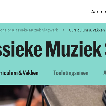
Opleidingen
Agenda
Nieuws
Aanmel
chelor Klassieke Muziek Slagwerk
Curriculum & Vakken
ssieke Muziek
riculum & Vakken
Toelatingseisen