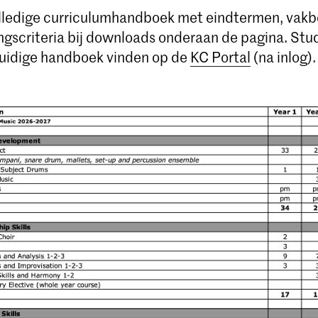
olledige curriculumhandboek met eindtermen, vakb
ngscriteria bij downloads onderaan de pagina. St
uidige handboek vinden op de
KC Portal
(na inlog).