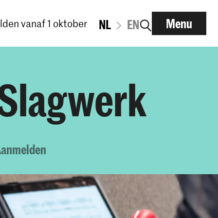
Menu
den vanaf 1 oktober
NL
EN
 Slagwerk
Aanmelden