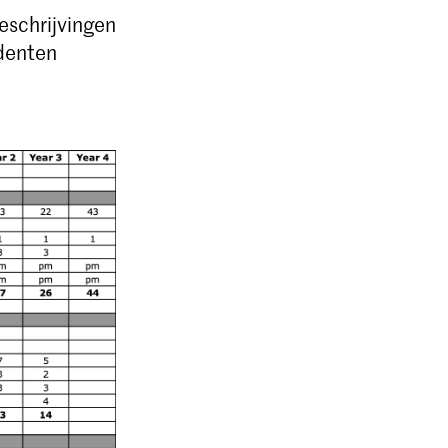
eschrijvingen
udenten