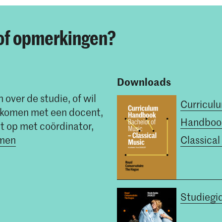
of opmerkingen?
Downloads
 over de studie, of wil
Curricul
t komen met een docent,
Handboo
 op met coördinator,
mmen
Classical
Studiegi