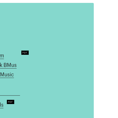
um
k BMus
 Music
ds