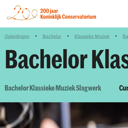
Opleidingen
Bachelor
Klassieke Muziek
Ba
Bachelor Kla
Bachelor Klassieke Muziek Slagwerk
Cur