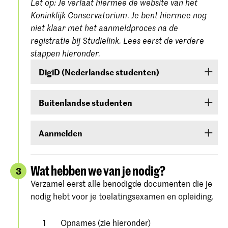
Let op: Je verlaat hiermee de website van het
Koninklijk Conservatorium. Je bent hiermee nog
niet klaar met het aanmeldproces na de
registratie bij Studielink. Lees eerst de verdere
stappen hieronder.
DigiD (Nederlandse studenten)
Ben je een Nederlandse student, dan moet je
Buitenlandse studenten
inloggen met je DigiD. Heb je die nog niet, vraag
deze dan aan bij
www.digid.nl
. Het kan enkele
Ben je een buitenlandse student, log dan in met
dagen duren voordat je de inlogcodes ontvangt.
Aanmelden
een gebruikersnaam en wachtwoord die je in
Studielink zelf kunt aanmaken.
Meld je aan voor de studierichting van jouw
keuze onder Hogeschool der Kunsten Den Haag
Wat hebben we van je nodig?
3
(
Koninklijke Academie/Koninklijk
Verzamel eerst alle benodigde documenten die je
. Volg alle stappen
Conservatorium Den Haag)
nodig hebt voor je toelatingsexamen en opleiding.
zorgvuldig en bevestig je aanmelding.
Gedetailleerde instructies vind je op de
website
Opnames (zie hieronder)
van Studielink.