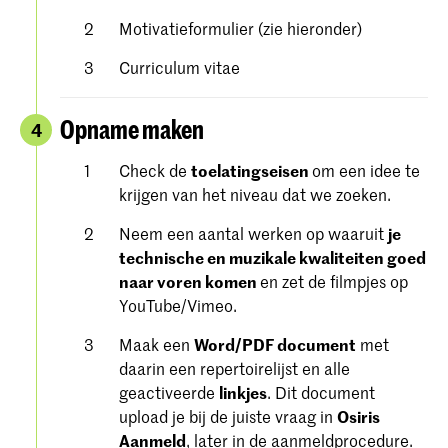
Motivatieformulier (zie hieronder)
Curriculum vitae
Opname maken
4
Check de
toelatingseisen
om een ​​idee te
krijgen van het niveau dat we zoeken.
Neem een aantal werken op waaruit
je
technische en muzikale kwaliteiten goed
naar voren komen
en zet de filmpjes op
YouTube/Vimeo.
Maak een
Word/PDF document
met
daarin een repertoirelijst en alle
geactiveerde
linkjes
. Dit document
upload je bij de juiste vraag in
Osiris
Aanmeld
, later in de aanmeldprocedure.