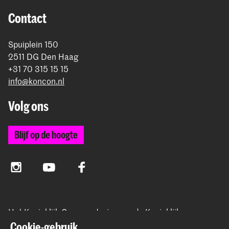
rond betaling.
Contact
Spuiplein 150
2511 DG Den Haag
+31 70 315 15 15
info@koncon.nl
Volg ons
Blijf op de hoogte
Instagram
YouTube
Facebook
Het Koninklijk Conservatorium en de Koninklijke
Academie van Beeldende Kunsten vormen samen
Cookie-gebruik