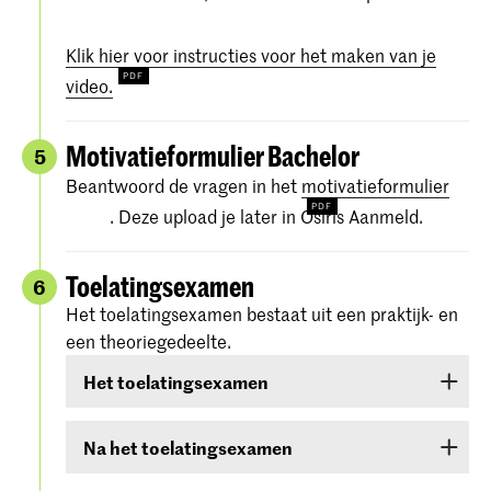
Klik hier voor instructies voor het maken van je
video.
Motivatieformulier Bachelor
5
Beantwoord de vragen in het
motivatieformulier
. Deze upload je later in Osiris Aanmeld.
Toelatingsexamen
6
Het toelatingsexamen bestaat uit een praktijk- en
een theoriegedeelte.
Het toelatingsexamen
Het toelatingsexamen bestaat uit twee rondes:
Na het toelatingsexamen
een online
voorselectie
In de weken na je toelatingsexamen krijg je de