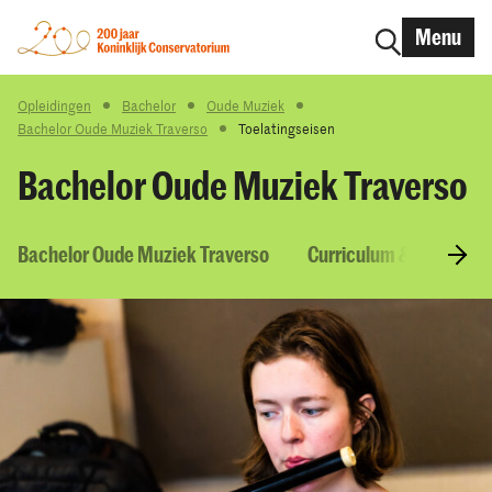
Menu
Opleidingen
Bachelor
Oude Muziek
Bachelor Oude Muziek Traverso
Toelatingseisen
Bachelor Oude Muziek Traverso
Bachelor Oude Muziek Traverso
Curriculum & Vakken