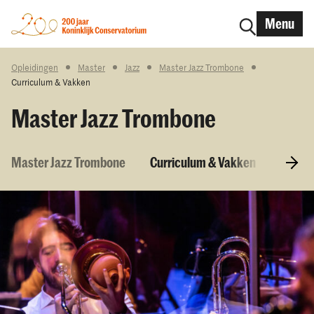
Menu
Opleidingen
Master
Jazz
Master Jazz Trombone
Curriculum & Vakken
Master Jazz Trombone
Master Jazz Trombone
Curriculum & Vakken
Toelat