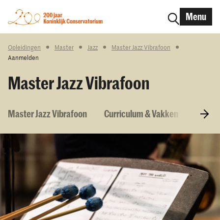
Menu
Opleidingen
Master
Jazz
Master Jazz Vibrafoon
Aanmelden
Master Jazz Vibrafoon
Master Jazz Vibrafoon
Curriculum & Vakken
Toelat