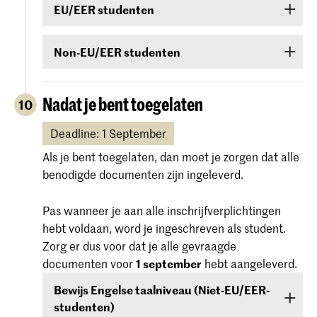
EU/EER studenten
Studenten uit EU/EER-landen of Zwitserland of
Non-EU/EER studenten
Suriname die de Engelse taal onvoldoende
beheersen, zijn verplicht een taalcursus te
Als je bent toegelaten voor een bachelor- of
volgen. Als tijdens de toelatingsprocedure blijkt
masteropleiding of voorbereidende cursus en je
Nadat je bent toegelaten
10
dat je de Engelse taal onvoldoende beheerst,
komt uit een land buiten de EU (met
ben je verplicht een cursus te volgen en in het
uitzondering van Canada, Australië, Nieuw-
Deadline: 1 September
eerste jaar van de studie een bewijs van
Zeeland, Verenigde Staten van Amerika of Zuid-
Als je bent toegelaten, dan moet je zorgen dat alle
beheersing te behalen.
Afrika) dan moet je
voor 1 september
aantonen
benodigde documenten zijn ingeleverd.
dat je over een voldoende niveau van de Engelse
taal beschikt. Aantonen doe je met een Engelse
Pas wanneer je aan alle inschrijfverplichtingen
taaltest IELTS, TOEFL, TOEIC of Cambridge
hebt voldaan, word je ingeschreven als student.
English (FCE/CAE/CPE). De scores hiervan zijn
Zorg er dus voor dat je alle gevraagde
twee jaar geldig, ze moeten geldig zijn op
1
documenten voor
1 september
hebt aangeleverd.
september.
Bewijs Engelse taalniveau (Niet-EU/EER-
studenten)
Het beoordelingsniveau is IELTS (6,0 of hoger)