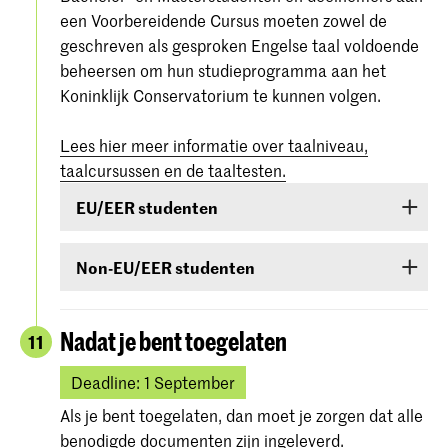
een Voorbereidende Cursus moeten zowel de
geschreven als gesproken Engelse taal voldoende
beheersen om hun studieprogramma aan het
Koninklijk Conservatorium te kunnen volgen.
Lees hier meer informatie over taalniveau,
taalcursussen en de taaltesten.
EU/EER studenten
Studenten uit EU/EER-landen of Zwitserland of
Non-EU/EER studenten
Suriname die de Engelse taal onvoldoende
beheersen, zijn verplicht een taalcursus te
Als je bent toegelaten voor een bachelor- of
volgen. Als tijdens de toelatingsprocedure blijkt
masteropleiding of voorbereidende cursus en je
Nadat je bent toegelaten
11
dat je de Engelse taal onvoldoende beheerst,
komt uit een land buiten de EU (met
ben je verplicht een cursus te volgen en in het
uitzondering van Canada, Australië, Nieuw-
Deadline: 1 September
eerste jaar van de studie een bewijs van
Zeeland, Verenigde Staten van Amerika of Zuid-
Als je bent toegelaten, dan moet je zorgen dat alle
beheersing te behalen.
Afrika) dan moet je
voor 1 september
aantonen
benodigde documenten zijn ingeleverd.