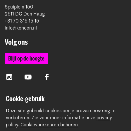
Spuiplein 150
2511 DG Den Haag
+31 70 315 15 15
info@koncon.nl
Volg ons
Blijf op de hoogte
Instagram
YouTube
Facebook
Cookie-gebruik
Het Koninklijk Conservatorium en de Koninklijke
Academie van Beeldende Kunsten vormen samen
Deze site gebruikt cookies om je browse-ervaring te
Hogeschool der Kunsten Den Haag.
verbeteren.
Zie voor meer informatie onze
privacy
policy
.
Cookievoorkeuren beheren