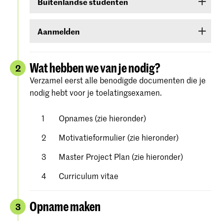
Buitenlandse studenten
inloggen met je DigiD. Heb je die nog niet, vraag
deze dan aan bij
www.digid.nl
. Het kan enkele
Ben je een buitenlandse student, log dan in met
dagen duren voordat je de inlogcodes ontvangt.
Aanmelden
een gebruikersnaam en wachtwoord die je in
Studielink zelf kunt aanmaken.
Meld je aan voor de studierichting van jouw
keuze onder Hogeschool der Kunsten Den Haag
Wat hebben we van je nodig?
2
(
Koninklijke Academie/Koninklijk
Verzamel eerst alle benodigde documenten die je
. Volg alle stappen
Conservatorium Den Haag)
nodig hebt voor je toelatingsexamen.
zorgvuldig en bevestig je aanmelding.
Gedetailleerde instructies vind je op de
website
Opnames (zie hieronder)
van Studielink.
Motivatieformulier (zie hieronder)
Master Project Plan (zie hieronder)
Curriculum vitae
Opname maken
3