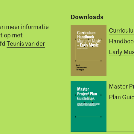
Downloads
en meer informatie
Curricul
t op met
Handboo
ofd
Teunis van der
Early Mus
Master P
Plan Guid