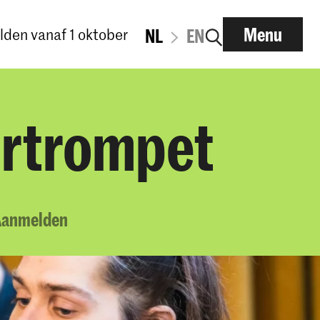
Menu
den vanaf 1 oktober
NL
EN
urtrompet
Aanmelden