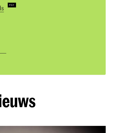
ds
nieuws