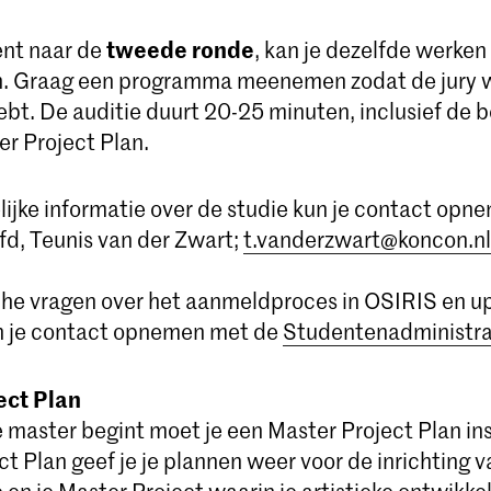
tweede ronde
ent naar de
, kan je dezelfde werken
n. Graag een programma meenemen zodat de jury w
ebt. De auditie duurt 20-25 minuten, inclusief de 
er Project Plan.
lijke informatie over de studie kun je contact opn
fd, Teunis van der Zwart;
t.vanderzwart@koncon.nl
he vragen over het aanmeldproces in OSIRIS en u
 je contact opnemen met de
Studentenadministra
ect Plan
 master begint moet je een Master Project Plan inst
t Plan geef je je plannen weer voor de inrichting v
en je Master Project waarin je artistieke ontwikkel