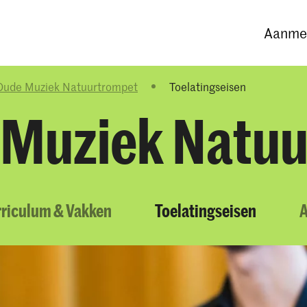
Opleidingen
Agenda
Nieuws
Aanmel
Oude Muziek Natuurtrompet
Toelatingseisen
 Muziek Natu
riculum & Vakken
Toelatingseisen