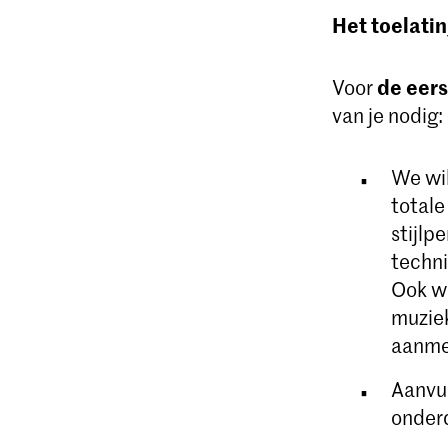
Het toelat
de eer
Voor
van je nodig:
We wil
totale
stijlp
techni
Ook wo
muziek
aanme
Aanvu
onderd