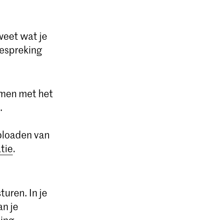
eet wat je
bespreking
emen met het
.
ploaden van
tie
.
uren. In je
an je
ing,