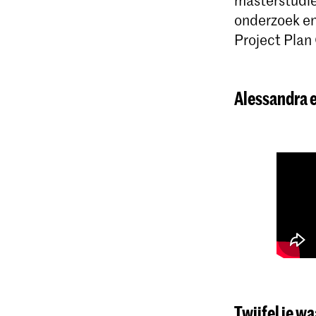
onderzoek en
Project Plan
Alessandra e
Twijfel je w