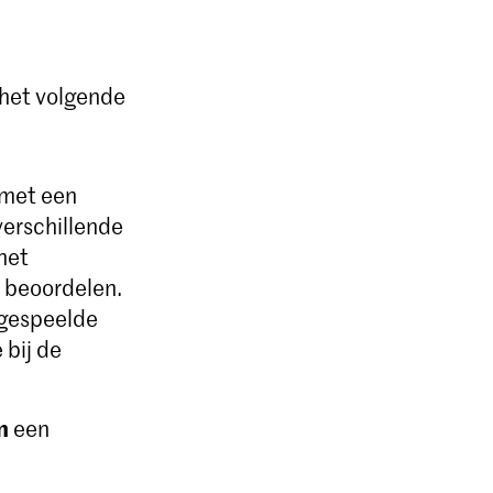
 het volgende
 met een
verschillende
het
e beoordelen.
e gespeelde
 bij de
n
een