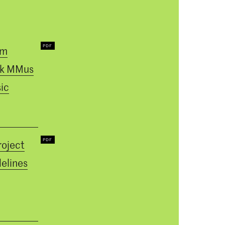
um
k MMus
ic
roject
elines