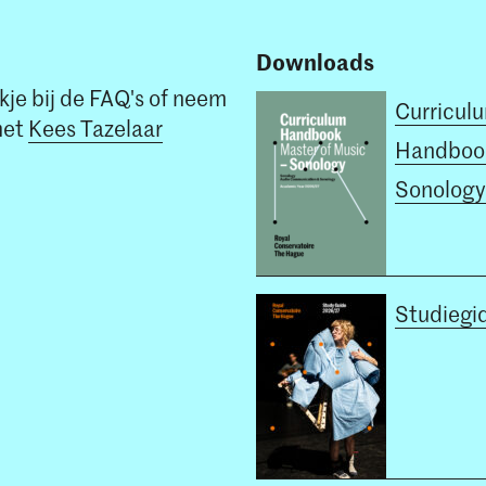
Downloads
kje bij de FAQ's of neem
Curricul
met
Kees Tazelaar
Handboo
Sonology
Studiegi