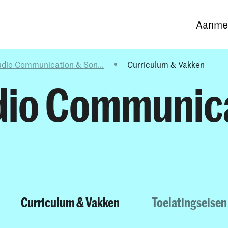
Opleidingen
Agenda
Nieuws
Aanmel
udio Communication & Son...
Curriculum & Vakken
dio Communic
Curriculum & Vakken
Toelatingseisen