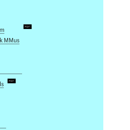
um
k MMus
ds